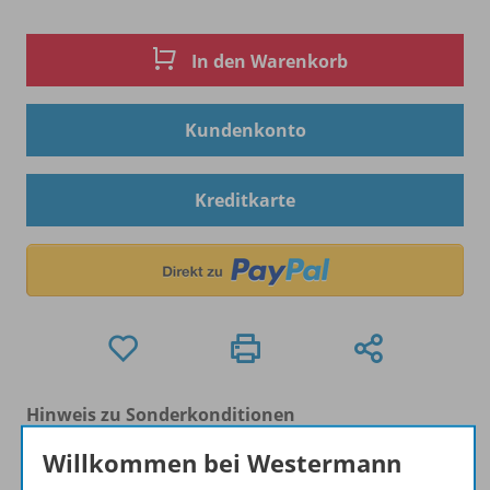
In den Warenkorb
Kundenkonto
Kreditkarte
Hinweis zu Sonderkonditionen
Bei Bezahlung über Paypal und Kreditkarte können
Willkommen bei Westermann
keine Sonderkonditionen gewährt werden.