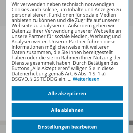
Sie haben ein passendes
Spar-Paket
?
Wir verwenden neben technisch notwendigen
Um den für Sie gültigen Preis zu sehen,
melden Sie
Cookies auch solche, um Inhalte und Anzeigen zu
personalisieren, Funktionen für soziale Medien
sich bitte an
.
anbieten zu können und die Zugriffe auf unserer
Webseite zu analysieren. Außerdem geben wir
Daten zu ihrer Verwendung unserer Webseite an
unsere Partner für soziale Medien, Werbung und
Analysen weiter. Unserer Partner führen diese
Informationen möglicherweise mit weiteren
Daten zusammen, die Sie ihnen bereitgestellt
Informationen
haben oder die sie im Rahmen Ihrer Nutzung der
Dienste gesammelt haben. Durch Betätigen des
Buttons „Alle Akzeptieren“ willigen Sie in diese
Datenerhebung gemäß Art. 6 Abs. 1 S. 1 a)
Weitere Inhalte der Ausgabe
DSGVO, § 25 TDDDG ein.
…
Weiterlesen
Alle akzeptieren
Spar-Pakete
Alle ablehnen
Einstellungen bearbeiten