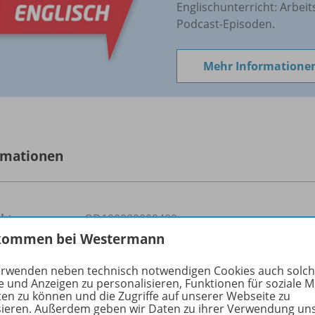
Englischunterricht: Arbeit
Podcast-Episoden.
Mehr Informatione
rmationen
uktnummer
OD100080000499
kommen bei Westermann
form
Hauptschule, Realschule, Realschule plus, 
Regionale Schule, Oberschule, Integrierte
erwenden neben technisch notwendigen Cookies auch solc
Berufsgrundbildungsjahr
e und Anzeigen zu personalisieren, Funktionen für soziale 
ten zu können und die Zugriffe auf unserer Webseite zu
sieren. Außerdem geben wir Daten zu ihrer Verwendung un
fach
Englisch