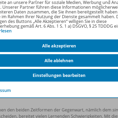
ite an unsere Partner für soziale Medien, Werbung und An
r. Unserer Partner führen diese Informationen möglicherwe
enstufe
5. Schuljahr bis 6. Schuljahr
eiteren Daten zusammen, die Sie ihnen bereitgestellt haben
ie im Rahmen Ihrer Nutzung der Dienste gesammelt haben. 
n
2
gen des Buttons „Alle Akzeptieren“ willigen Sie in diese
erhebung gemäß Art. 6 Abs. 1 S. 1 a) DSGVO, § 25 TDDDG e
ienen am
30.06.2020
rlesen
größe
2,8 MB
Alle akzeptieren
format
PDF-Dokument
Alle ablehnen
gworte
Englisch, Grammatik, Present Progressive, A
Einstellungen bearbeiten
hreibung
essum
hen den beiden Zeitformen der Gegenwart, nämlich dem
si
cheiden, bereitet vielen Lernenden Schwierigkeiten. Mit di