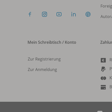
Forei
Autor
Mein Schreibtisch / Konto
Zahlu
Zur Registrierung
R
P
Zur Anmeldung
K
B