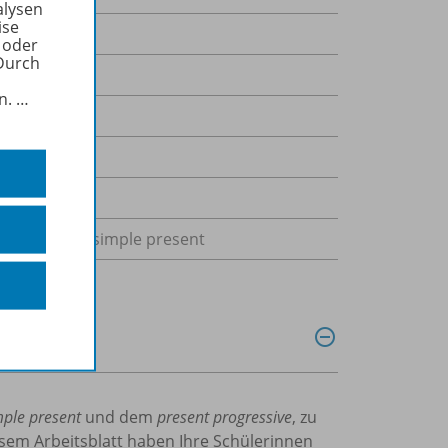
alysen
ise
 oder
Durch
in.
…
rbeitsblatt, simple present
mple present
und dem
present progressive
, zu
esem Arbeitsblatt haben Ihre Schülerinnen