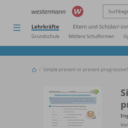
Lehrkräfte
Eltern und Schüler/
-in
Grundschule
Mittlere Schulformen
G
Simple present or present progressive?
S
p
Eng
Vor