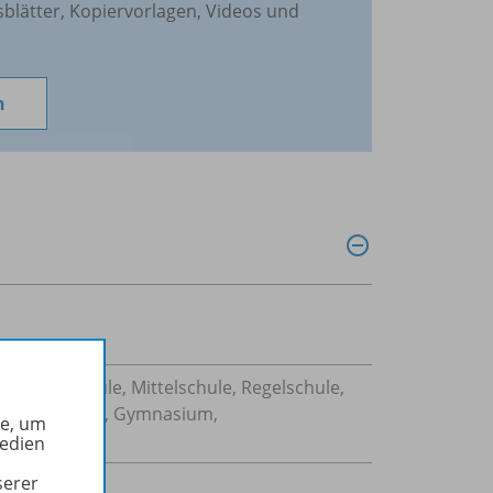
sblätter, Kopiervorlagen, Videos und
n
Sekundarschule, Mittelschule, Regelschule,
 Gesamtschule, Gymnasium,
he, um
Medien
serer