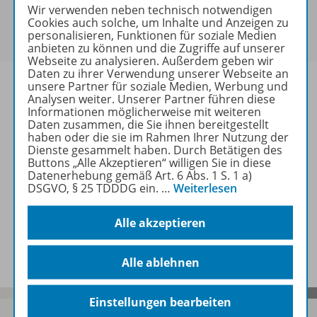
Sie haben ein passendes
Spar-Paket
?
Wir verwenden neben technisch notwendigen
Um den für Sie gültigen Preis zu sehen,
melden Sie
Cookies auch solche, um Inhalte und Anzeigen zu
personalisieren, Funktionen für soziale Medien
sich bitte an
.
anbieten zu können und die Zugriffe auf unserer
Webseite zu analysieren. Außerdem geben wir
Daten zu ihrer Verwendung unserer Webseite an
unsere Partner für soziale Medien, Werbung und
Analysen weiter. Unserer Partner führen diese
Informationen möglicherweise mit weiteren
Daten zusammen, die Sie ihnen bereitgestellt
Informationen
haben oder die sie im Rahmen Ihrer Nutzung der
Dienste gesammelt haben. Durch Betätigen des
Buttons „Alle Akzeptieren“ willigen Sie in diese
Datenerhebung gemäß Art. 6 Abs. 1 S. 1 a)
Weitere Inhalte der Ausgabe
DSGVO, § 25 TDDDG ein.
…
Weiterlesen
Alle akzeptieren
Spar-Pakete
Alle ablehnen
Einstellungen bearbeiten