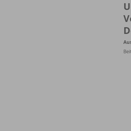
U
V
D
Au
Bei