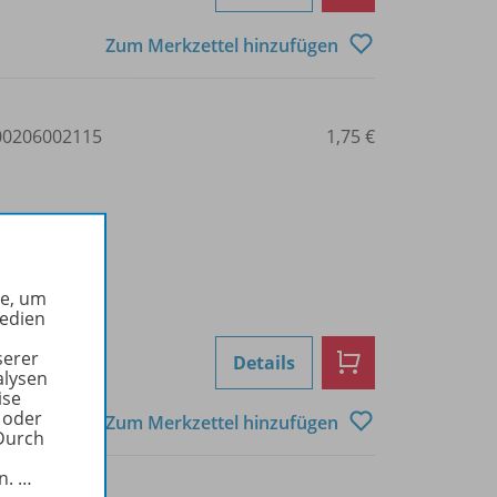
Zum Merkzettel hinzufügen
0206002115
1,75 €
he, um
Medien
serer
Details
alysen
ise
 oder
Zum Merkzettel hinzufügen
Durch
in.
…