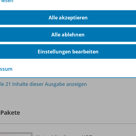
rlesen
Ausgabe 6/
2020
OD10
Alle akzeptieren
Sofort verfügbar
Dateiformat:
PDF-Dokument
Alle ablehnen
Einstellungen bearbeiten
essum
lle 21 Inhalte dieser Ausgabe anzeigen
-Pakete