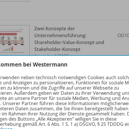
Zwei Konzepte der
Unternehmensführung:
OD10
Shareholder-Value-Konzept und
Stakeholder-Konzept
Ausgabe 6/
2020
kommen bei Westermann
Sofort verfügbar
erwenden neben technisch notwendigen Cookies auch solc
Dateiformat:
PDF-Dokument
e und Anzeigen zu personalisieren, Funktionen für soziale 
ten zu können und die Zugriffe auf unserer Webseite zu
sieren. Außerdem geben wir Daten zu ihrer Verwendung un
ite an unsere Partner für soziale Medien, Werbung und An
r. Unserer Partner führen diese Informationen möglicherwe
eiteren Daten zusammen, die Sie ihnen bereitgestellt haben
ie im Rahmen Ihrer Nutzung der Dienste gesammelt haben. 
gen des Buttons „Alle Akzeptieren“ willigen Sie in diese
erhebung gemäß Art. 6 Abs. 1 S. 1 a) DSGVO, § 25 TDDDG e
Marktformen