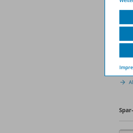
Weite
Impr
A
Spar