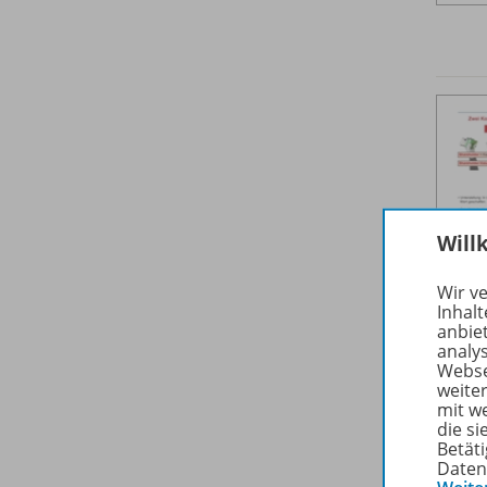
Will
Wir v
Inhalt
anbie
analy
Webse
weite
mit w
die s
Betäti
Daten