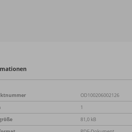
rmationen
uktnummer
OD100206002126
n
1
größe
81,0 kB
format
PDF-Dokument