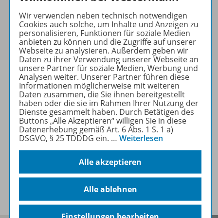
keine Sonderkonditionen gewährt werden.
Wir verwenden neben technisch notwendigen
Sie haben ein passendes
Spar-Paket
?
Cookies auch solche, um Inhalte und Anzeigen zu
Um den für Sie gültigen Preis zu sehen,
melden Sie
personalisieren, Funktionen für soziale Medien
anbieten zu können und die Zugriffe auf unserer
sich bitte an
.
Webseite zu analysieren. Außerdem geben wir
Daten zu ihrer Verwendung unserer Webseite an
unsere Partner für soziale Medien, Werbung und
Analysen weiter. Unserer Partner führen diese
Informationen möglicherweise mit weiteren
Daten zusammen, die Sie ihnen bereitgestellt
haben oder die sie im Rahmen Ihrer Nutzung der
Informationen
Dienste gesammelt haben. Durch Betätigen des
Buttons „Alle Akzeptieren“ willigen Sie in diese
Datenerhebung gemäß Art. 6 Abs. 1 S. 1 a)
DSGVO, § 25 TDDDG ein.
…
Weiterlesen
Weitere Inhalte der Ausgabe
Alle akzeptieren
Spar-Pakete
Alle ablehnen
Einstellungen bearbeiten