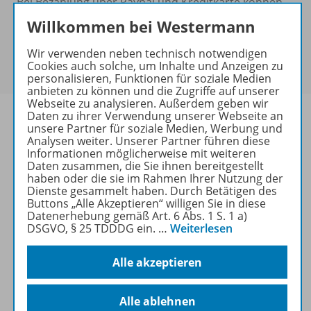
Bei Bezahlung über Paypal und Kreditkarte können
keine Sonderkonditionen gewährt werden.
Willkommen bei Westermann
Sie haben ein passendes
Spar-Paket
?
Um den für Sie gültigen Preis zu sehen,
melden Sie
Wir verwenden neben technisch notwendigen
Cookies auch solche, um Inhalte und Anzeigen zu
sich bitte an
.
personalisieren, Funktionen für soziale Medien
anbieten zu können und die Zugriffe auf unserer
Webseite zu analysieren. Außerdem geben wir
Daten zu ihrer Verwendung unserer Webseite an
unsere Partner für soziale Medien, Werbung und
Analysen weiter. Unserer Partner führen diese
Informationen möglicherweise mit weiteren
Informationen
Daten zusammen, die Sie ihnen bereitgestellt
haben oder die sie im Rahmen Ihrer Nutzung der
Dienste gesammelt haben. Durch Betätigen des
Buttons „Alle Akzeptieren“ willigen Sie in diese
Weitere Inhalte der Ausgabe
Datenerhebung gemäß Art. 6 Abs. 1 S. 1 a)
DSGVO, § 25 TDDDG ein.
…
Weiterlesen
Alle akzeptieren
Ergänzende Materialien
Alle ablehnen