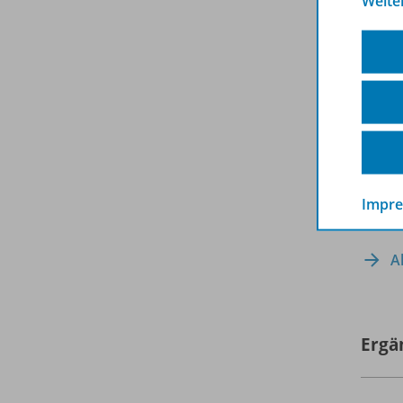
Weite
Impr
A
Ergä