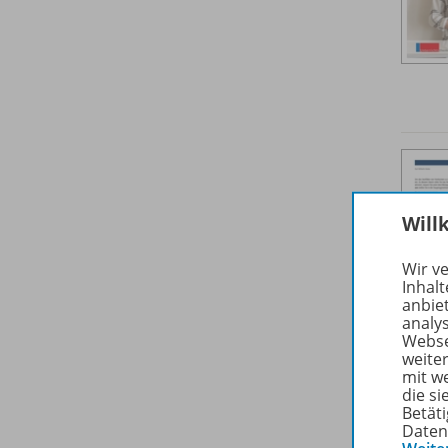
Will
Wir v
Inhalt
anbie
analy
Webse
weite
mit w
die s
Betäti
Daten