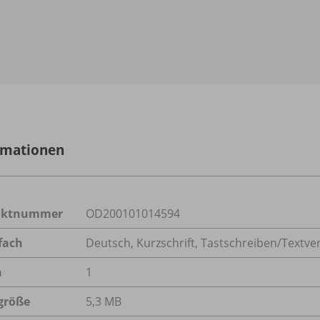
rmationen
uktnummer
OD200101014594
fach
Deutsch
,
Kurzschrift
,
Tastschreiben/Textve
n
1
größe
5,3 MB