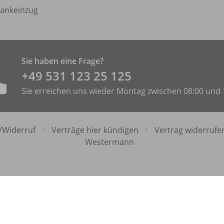
ankeinzug
Sie haben eine Frage?
+49 531 ­123 25 125
Sie erreichen uns wieder Montag zwischen 08:00 und 
/
Widerruf
·
Verträge hier kündigen
·
Vertrag widerrufe
Westermann