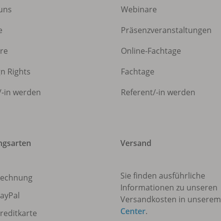
uns
Webinare
e
Präsenzveranstaltungen
ere
Online-Fachtage
gn Rights
Fachtage
/
-in werden
Referent/
-in werden
ngsarten
Versand
Sie finden ausführliche
echnung
Informationen zu unseren
ayPal
Versandkosten in unsere
Center
.
reditkarte