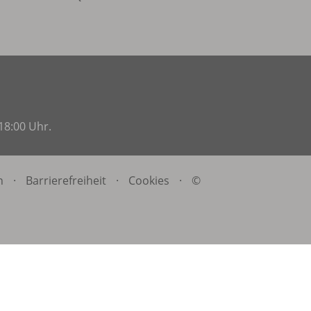
18:00 Uhr.
n
·
Barrierefreiheit
·
Cookies
·
©