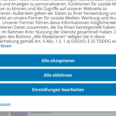
rmationen
e und Anzeigen zu personalisieren, Funktionen für soziale 
ten zu können und die Zugriffe auf unserer Webseite zu
sieren. Außerdem geben wir Daten zu ihrer Verwendung un
ite an unsere Partner für soziale Medien, Werbung und An
r. Unserer Partner führen diese Informationen möglicherwe
fach
Deutsch
eiteren Daten zusammen, die Sie ihnen bereitgestellt haben
ie im Rahmen Ihrer Nutzung der Dienste gesammelt haben. 
enstufe
1. Schuljahr bis 4. Sch
gen des Buttons „Alle Akzeptieren“ willigen Sie in diese
erhebung gemäß Art. 6 Abs. 1 S. 1 a) DSGVO, § 25 TDDDG e
rlesen
6 Jahre bis 10 Jahre
Alle akzeptieren
o zu folgenden Werken
Alle ablehnen
Einstellungen bearbeiten
Lesetandems - Kommentar für
Lehrpersonen
978-
essum
Leitfragen und Praxistipps für den
Unterricht