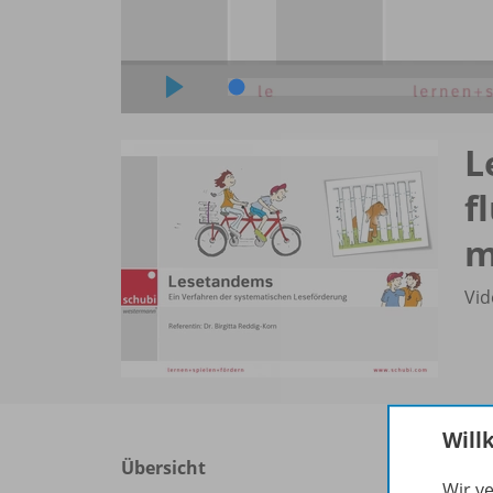
L
f
m
Vid
Will
Übersicht
Wir v