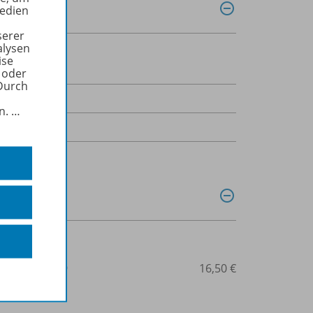
Medien
serer
alysen
ise
 oder
Durch
uljahr
in.
…
3-03976-199-9
16,50 €