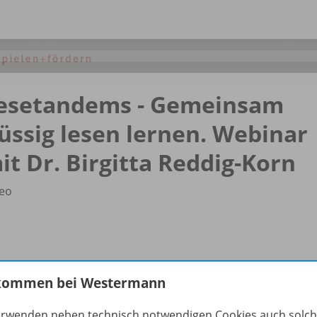
esetandems - Gemeinsam
lüssig lesen lernen. Webinar
it Dr. Birgitta Reddig-Korn
eo
kommen bei Westermann
erwenden neben technisch notwendigen Cookies auch solc