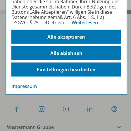
haben oder die sie im Rahmen Ihrer Nutzung der
Dienste gesammelt haben. Durch Betätigen des
Buttons „Alle Akzeptieren“ willigen Sie in diese
Datenerhebung gemäß Art. 6 Abs. 1 S. 1 a)
DSGVO, § 25 TDDDG ein.
…
Weiterlesen
Alle akzeptieren
Sofort profitieren
Alle ablehnen
Zum Newsletter anmelden
Einstellungen bearbeiten
Folgen Sie uns auf Social Media
Impressum
Westermann Gruppe