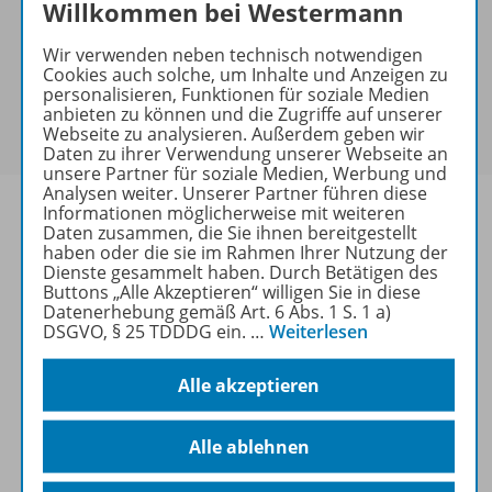
Hinweis zu Sonderkonditionen
Willkommen bei Westermann
Bei Bezahlung über Paypal und Kreditkarte können
Wir verwenden neben technisch notwendigen
keine Sonderkonditionen gewährt werden.
Cookies auch solche, um Inhalte und Anzeigen zu
Sie haben ein passendes
Spar-Paket
?
personalisieren, Funktionen für soziale Medien
Um den für Sie gültigen Preis zu sehen,
melden Sie
anbieten zu können und die Zugriffe auf unserer
Webseite zu analysieren. Außerdem geben wir
sich bitte an
.
Daten zu ihrer Verwendung unserer Webseite an
unsere Partner für soziale Medien, Werbung und
Analysen weiter. Unserer Partner führen diese
Informationen möglicherweise mit weiteren
Daten zusammen, die Sie ihnen bereitgestellt
haben oder die sie im Rahmen Ihrer Nutzung der
Dienste gesammelt haben. Durch Betätigen des
Informationen
Buttons „Alle Akzeptieren“ willigen Sie in diese
Datenerhebung gemäß Art. 6 Abs. 1 S. 1 a)
DSGVO, § 25 TDDDG ein.
…
Weiterlesen
Weitere Inhalte der Ausgabe
Alle akzeptieren
Spar-Pakete
Alle ablehnen