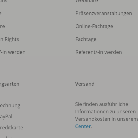
uns
Webinare
e
Präsenzveranstaltungen
ere
Online-Fachtage
gn Rights
Fachtage
/
-in werden
Referent/
-in werden
ngsarten
Versand
Sie finden ausführliche
echnung
Informationen zu unseren
ayPal
Versandkosten in unsere
Center
.
reditkarte