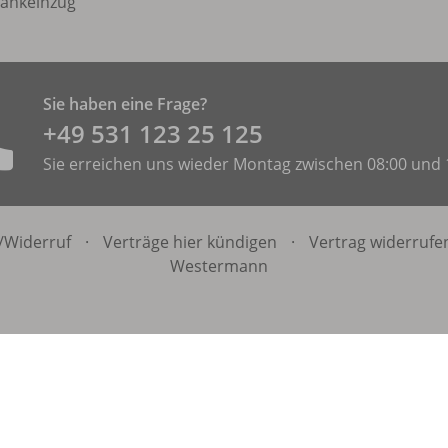
ankeinzug
Sie haben eine Frage?
+49 531 ­123 25 125
Sie erreichen uns wieder Montag zwischen 08:00 und 
/
Widerruf
·
Verträge hier kündigen
·
Vertrag widerrufe
Westermann