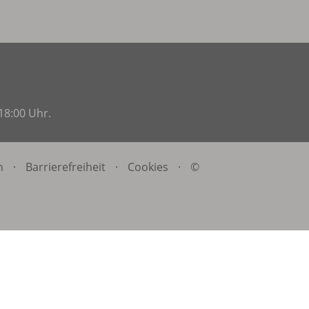
18:00 Uhr.
n
·
Barrierefreiheit
·
Cookies
·
©