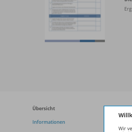
Erg
Übersicht
Will
Info
Informationen
Wir v