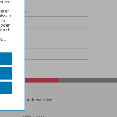
Medien
serer
00060000642
alysen
ise
 oder
Durch
02.2021
in.
…
,0 kB
-Dokument
Kundenservice