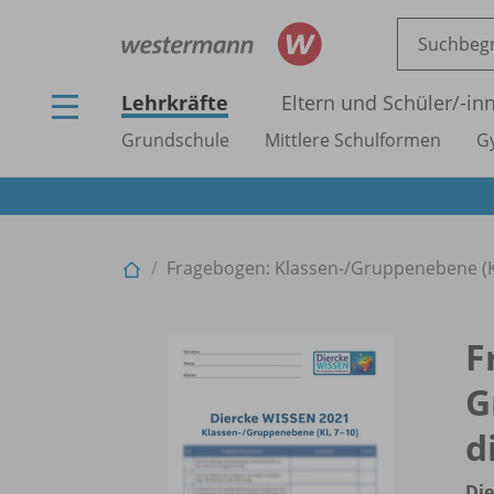
Lehrkräfte
Eltern und Schüler/
-in
Grundschule
Mittlere Schulformen
G
Fragebogen: Klassen-/
Gruppenebene (Kl.
F
G
d
Die