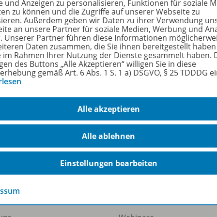
e und Anzeigen zu personalisieren, Funktionen für soziale 
ten zu können und die Zugriffe auf unserer Webseite zu
sieren. Außerdem geben wir Daten zu ihrer Verwendung un
uktnummer
OD1
ite an unsere Partner für soziale Medien, Werbung und An
r. Unserer Partner führen diese Informationen möglicherwe
n
4
eiteren Daten zusammen, die Sie ihnen bereitgestellt haben
ie im Rahmen Ihrer Nutzung der Dienste gesammelt haben. 
ienen am
05.
gen des Buttons „Alle Akzeptieren“ willigen Sie in diese
erhebung gemäß Art. 6 Abs. 1 S. 1 a) DSGVO, § 25 TDDDG e
größe
930
rlesen
format
PDF
Alle akzeptieren
Alle ablehnen
Einstellungen bearbeiten
ermann Gruppe
Veranstaltungen
essum