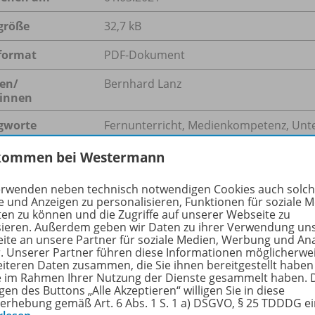
größe
32,7 kB
format
PDF-Dokument
en/
Bernhard Lanz
innen
gworte
Fernunterricht, Medienkompetenz, Unte
kommen bei Westermann
erwenden neben technisch notwendigen Cookies auch solc
hreibung
e und Anzeigen zu personalisieren, Funktionen für soziale 
ten zu können und die Zugriffe auf unserer Webseite zu
sieren. Außerdem geben wir Daten zu ihrer Verwendung un
ite an unsere Partner für soziale Medien, Werbung und An
rona-Pandemie hat Schulen vor große Herausforderungen ges
r. Unserer Partner führen diese Informationen möglicherwe
eiteren Daten zusammen, die Sie ihnen bereitgestellt haben
m Fernunterricht vor und gibt Tipps für Online-Unterricht.
ie im Rahmen Ihrer Nutzung der Dienste gesammelt haben. 
gen des Buttons „Alle Akzeptieren“ willigen Sie in diese
erhebung gemäß Art. 6 Abs. 1 S. 1 a) DSGVO, § 25 TDDDG e