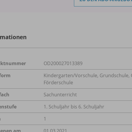
rmationen
uktnummer
OD200027013389
form
Kindergarten/
Vorschule, Grundschule, O
Förderschule
fach
Sachunterricht
enstufe
1. Schuljahr bis 6. Schuljahr
n
1
ienen am
01.03.2021