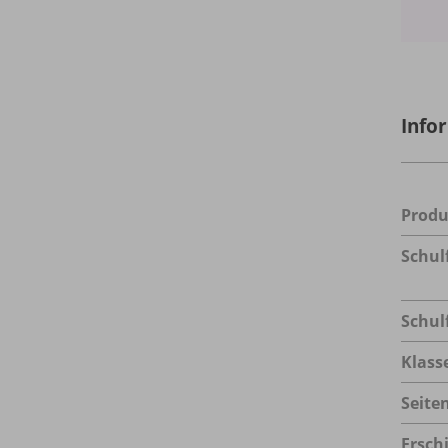
Info
Prod
Schul
Schul
Klass
Seite
Ersch