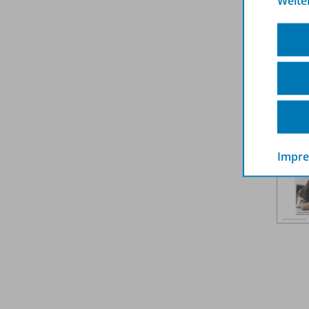
Weite
Weit
Impr