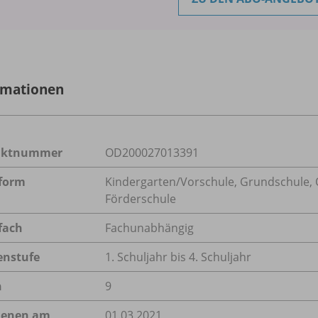
rmationen
uktnummer
OD200027013391
form
Kindergarten/
Vorschule, Grundschule, O
Förderschule
fach
Fachunabhängig
enstufe
1. Schuljahr bis 4. Schuljahr
n
9
ienen am
01.03.2021