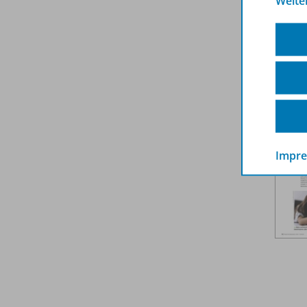
Weite
Weit
Impr