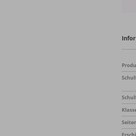
Info
Prod
Schul
Schul
Klass
Seite
Ersch