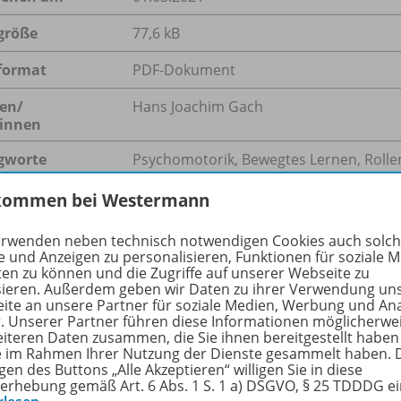
größe
77,6 kB
format
PDF-Dokument
en/
Hans Joachim Gach
innen
gworte
Psychomotorik, Bewegtes Lernen, Rolle
kommen bei Westermann
erwenden neben technisch notwendigen Cookies auch solc
hreibung
e und Anzeigen zu personalisieren, Funktionen für soziale 
ten zu können und die Zugriffe auf unserer Webseite zu
sieren. Außerdem geben wir Daten zu ihrer Verwendung un
ite an unsere Partner für soziale Medien, Werbung und An
ng ist förderlich für das Lernen der Kinder, allerdings ist 
r. Unserer Partner führen diese Informationen möglicherwe
eiteren Daten zusammen, die Sie ihnen bereitgestellt haben
n. Der Autor stellt acht Bewegungsspiele zum Umsetzen in 
ie im Rahmen Ihrer Nutzung der Dienste gesammelt haben. 
nregungen können vielseitig im Klassenraum eingesetzt we
gen des Buttons „Alle Akzeptieren“ willigen Sie in diese
erhebung gemäß Art. 6 Abs. 1 S. 1 a) DSGVO, § 25 TDDDG e