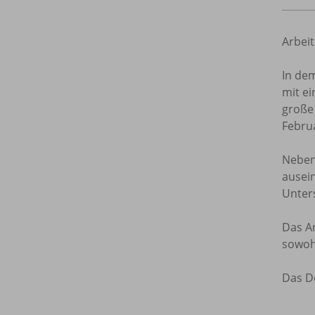
Arbeit
In dem
mit ei
große
Febru
Neben
ausein
Unter
Das Ar
sowoh
Das D