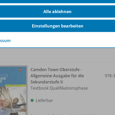
2018 für Niedersachsen
978-
Textbook Einführungsphase
Alle ablehnen
Lieferbar
Einstellungen bearbeiten
essum
Camden Town Oberstufe -
Allgemeine Ausgabe für die
978-
Sekundarstufe II
Textbook Qualifikationsphase
Lieferbar