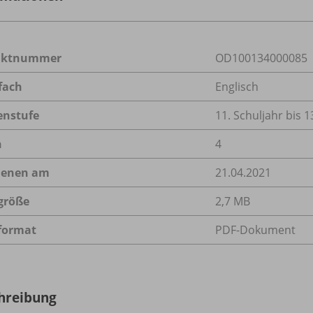
uktnummer
OD100134000085
fach
Englisch
enstufe
11. Schuljahr bis 1
n
4
ienen am
21.04.2021
größe
2,7 MB
format
PDF-Dokument
hreibung