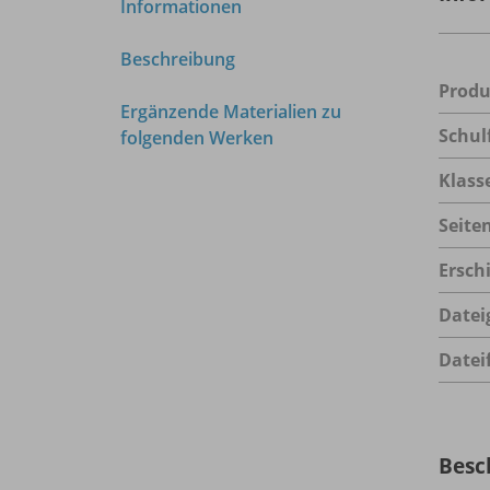
Informationen
Beschreibung
Prod
Ergänzende Materialien zu
Schul
folgenden Werken
Klass
Seite
Ersch
Datei
Datei
Besc