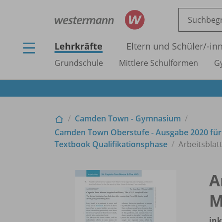
Lehrkräfte
Eltern und Schüler/
-in
Grundschule
Mittlere Schulformen
G
Camden Town - Gymnasium
Camden Town Oberstufe - Ausgabe 2020 fü
Textbook Qualifikationsphase
Arbeitsblat
A
M
ink