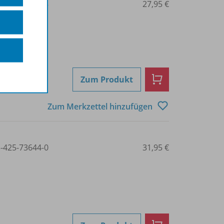
3-425-73630-3
27,95 €
Zum Produkt
Zum Merkzettel hinzufügen
3-425-73644-0
31,95 €