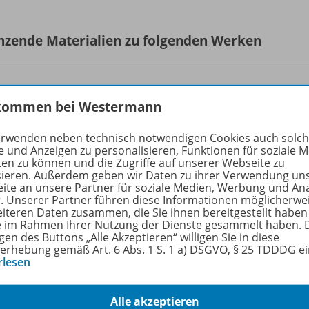
nzende Materialien zu folgenden Werken
Camden Town Oberstufe - Ausgabe
kommen bei Westermann
2020 für Berlin, Brandenburg und
978-
Mecklenburg-Vorpommern
erwenden neben technisch notwendigen Cookies auch solc
Textbook Qualifikationsphase
e und Anzeigen zu personalisieren, Funktionen für soziale 
ten zu können und die Zugriffe auf unserer Webseite zu
sieren. Außerdem geben wir Daten zu ihrer Verwendung un
Lieferbar
ite an unsere Partner für soziale Medien, Werbung und An
r. Unserer Partner führen diese Informationen möglicherwe
eiteren Daten zusammen, die Sie ihnen bereitgestellt haben
Ergänzende Digitalprodukte erhältlich
ie im Rahmen Ihrer Nutzung der Dienste gesammelt haben. 
gen des Buttons „Alle Akzeptieren“ willigen Sie in diese
erhebung gemäß Art. 6 Abs. 1 S. 1 a) DSGVO, § 25 TDDDG e
rlesen
Camden Town Oberstufe - Ausgabe
Alle akzeptieren