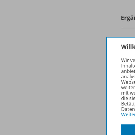
Ergä
Will
Wir v
Inhalt
anbie
analy
Webse
weite
mit w
die s
Betäti
Daten
Weite