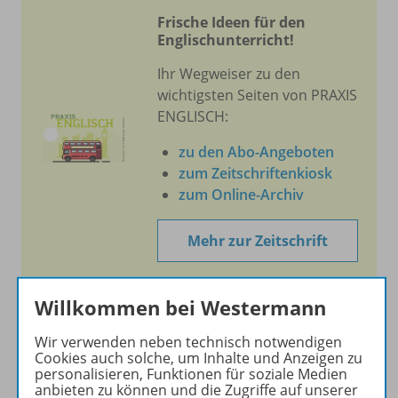
Frische Ideen für den
Englischunterricht!
Ihr Wegweiser zu den
wichtigsten Seiten von PRAXIS
ENGLISCH:
zu den Abo-Angeboten
zum Zeitschriftenkiosk
zum Online-Archiv
Mehr zur Zeitschrift
Willkommen bei Westermann
Wir verwenden neben technisch notwendigen
Informationen
Cookies auch solche, um Inhalte und Anzeigen zu
personalisieren, Funktionen für soziale Medien
anbieten zu können und die Zugriffe auf unserer