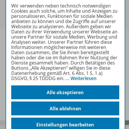
Sie haben ein passendes
Spar-Paket
?
Wir verwenden neben technisch notwendigen
Cookies auch solche, um Inhalte und Anzeigen zu
Um den für Sie gültigen Preis zu sehen,
melden Sie
personalisieren, Funktionen für soziale Medien
sich bitte an
.
anbieten zu können und die Zugriffe auf unserer
Webseite zu analysieren. Außerdem geben wir
Daten zu ihrer Verwendung unserer Webseite an
unsere Partner für soziale Medien, Werbung und
Analysen weiter. Unserer Partner führen diese
Informationen möglicherweise mit weiteren
Daten zusammen, die Sie ihnen bereitgestellt
Informationen
haben oder die sie im Rahmen Ihrer Nutzung der
Dienste gesammelt haben. Durch Betätigen des
Buttons „Alle Akzeptieren“ willigen Sie in diese
Datenerhebung gemäß Art. 6 Abs. 1 S. 1 a)
Weitere Inhalte der Ausgabe
DSGVO, § 25 TDDDG ein.
…
Weiterlesen
Alle akzeptieren
Spar-Pakete
Alle ablehnen
Einstellungen bearbeiten