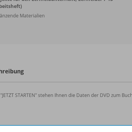
beitsheft)
änzende Materialien
hreibung
 "JETZT STARTEN" stehen Ihnen die Daten der DVD zum Buch
nzende Materialien zu folgenden Werken