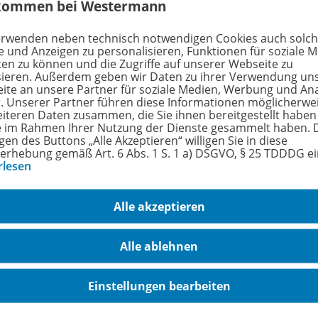
kommen bei Westermann
erwenden neben technisch notwendigen Cookies auch solc
Automatisierungstechnik,
e und Anzeigen zu personalisieren, Funktionen für soziale 
ten zu können und die Zugriffe auf unserer Webseite zu
Betriebstechnik, Mechatronik
978-
sieren. Außerdem geben wir Daten zu ihrer Verwendung un
Projekte für den Lernfeldunterricht,
ite an unsere Partner für soziale Medien, Werbung und An
Lernfelder 7-13
r. Unserer Partner führen diese Informationen möglicherwe
eiteren Daten zusammen, die Sie ihnen bereitgestellt haben
ie im Rahmen Ihrer Nutzung der Dienste gesammelt haben. 
Arbeitsheft
gen des Buttons „Alle Akzeptieren“ willigen Sie in diese
erhebung gemäß Art. 6 Abs. 1 S. 1 a) DSGVO, § 25 TDDDG e
Lieferbar, wird für Sie produziert
rlesen
Alle akzeptieren
Alle ablehnen
Einstellungen bearbeiten