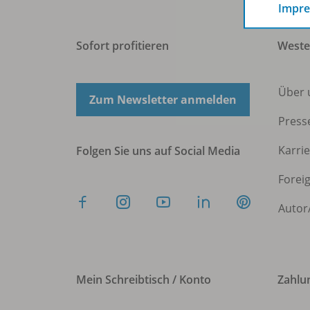
Impr
Sofort profitieren
West
Über 
Zum Newsletter anmelden
Press
Karri
Folgen Sie uns auf Social Media
Forei
Autor
Mein Schreibtisch / Konto
Zahlu