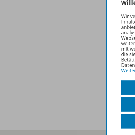
Will
Wir v
Inhalt
anbie
analy
Webse
weite
mit w
die s
Betäti
Daten
Weite