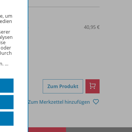
he, um
Medien
3-427-44503-6
40,95 €
serer
alysen
ise
 oder
Durch
in.
…
Zum Produkt
Zum Merkzettel hinzufügen