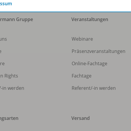
essum
ermann Gruppe
Veranstaltungen
uns
Webinare
e
Präsenzveranstaltungen
ere
Online-Fachtage
gn Rights
Fachtage
/
-in werden
Referent/
-in werden
ngsarten
Versand