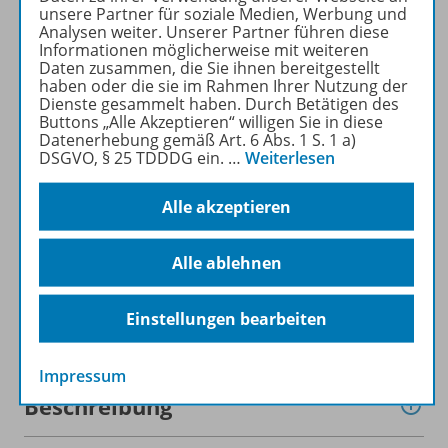
MATHEMATIK DIFFERENZIERT
unsere Partner für soziale Medien, Werbung und
kostenlos recherchiert und
Analysen weiter. Unserer Partner führen diese
Informationen möglicherweise mit weiteren
heruntergeladen werden (nur
Daten zusammen, die Sie ihnen bereitgestellt
für Privatpersonen).
haben oder die sie im Rahmen Ihrer Nutzung der
Jetzt kostengünstig
Dienste gesammelt haben. Durch Betätigen des
Buttons „Alle Akzeptieren“ willigen Sie in diese
Probelesen oder gleich zum
Datenerhebung gemäß Art. 6 Abs. 1 S. 1 a)
Vorteilspreis abonnieren!
DSGVO, § 25 TDDDG ein.
…
Weiterlesen
ZU DEN ABO-ANGEBOTEN
Alle akzeptieren
Alle ablehnen
Einstellungen bearbeiten
Informationen
Impressum
Beschreibung