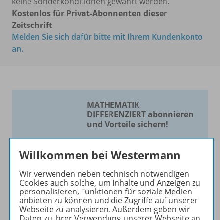
keine Sonderkonditionen gewährt werden.
Kostenlos für Privat-Abonnenten dieser
Zeitschrift
Melden Sie sich dafür bitte mit Ihrem Kundenkonto
an.
MATHEMATIK
DIFFERENZIERT abonnieren
und Vorteile sichern!
Die Zeitschrift für
Willkommen bei Westermann
Mathematik nach Maß!
Wir verwenden neben technisch notwendigen
Die Zeitschrift erscheint als
Cookies auch solche, um Inhalte und Anzeigen zu
Print- und als digitale Version.
personalisieren, Funktionen für soziale Medien
Beiträge und Materialien
anbieten zu können und die Zugriffe auf unserer
Webseite zu analysieren. Außerdem geben wir
können im Online-Archiv von
Daten zu ihrer Verwendung unserer Webseite an