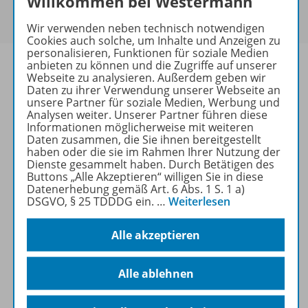
Willkommen bei Westermann
Um den für Sie gültigen Preis zu sehen,
melden Sie
sich bitte an
.
Wir verwenden neben technisch notwendigen
Cookies auch solche, um Inhalte und Anzeigen zu
personalisieren, Funktionen für soziale Medien
anbieten zu können und die Zugriffe auf unserer
Webseite zu analysieren. Außerdem geben wir
Daten zu ihrer Verwendung unserer Webseite an
unsere Partner für soziale Medien, Werbung und
Informationen
Analysen weiter. Unserer Partner führen diese
Informationen möglicherweise mit weiteren
Daten zusammen, die Sie ihnen bereitgestellt
haben oder die sie im Rahmen Ihrer Nutzung der
Weitere Inhalte der Ausgabe
Dienste gesammelt haben. Durch Betätigen des
Buttons „Alle Akzeptieren“ willigen Sie in diese
Datenerhebung gemäß Art. 6 Abs. 1 S. 1 a)
DSGVO, § 25 TDDDG ein.
…
Weiterlesen
Ergänzende Materialien
Alle akzeptieren
Spar-Pakete
Alle ablehnen