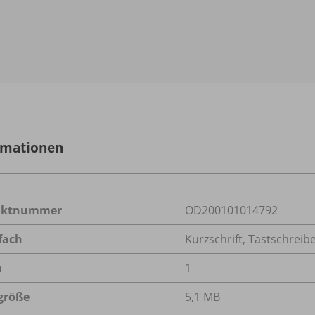
rmationen
uktnummer
OD200101014792
fach
Kurzschrift
,
Tastschreib
n
1
größe
5,1 MB