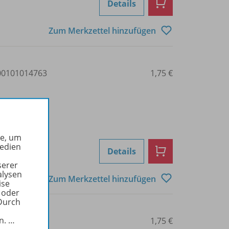
Details
Zum Merkzettel hinzufügen
0101014763
1,75 €
he, um
Medien
Details
serer
alysen
Zum Merkzettel hinzufügen
ise
 oder
Durch
in.
…
0101014782
1,75 €