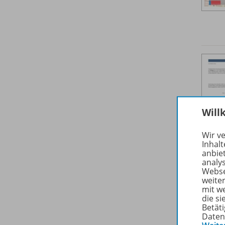
Will
Wir v
Inhalt
anbie
analy
Webse
weite
mit w
die s
Betäti
Daten