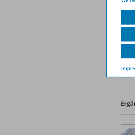
Weite
Impr
A
Ergä