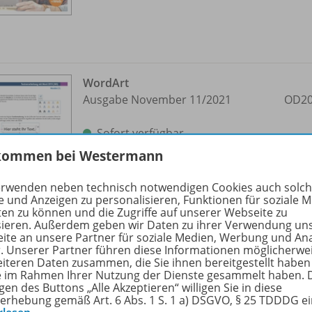
WordArt
Ausgabe November 11/
2021
OD20
Sofort verfügbar
kommen bei Westermann
Dateiformat:
PDF-Dokument
erwenden neben technisch notwendigen Cookies auch solc
e und Anzeigen zu personalisieren, Funktionen für soziale 
ten zu können und die Zugriffe auf unserer Webseite zu
sieren. Außerdem geben wir Daten zu ihrer Verwendung un
ite an unsere Partner für soziale Medien, Werbung und An
r. Unserer Partner führen diese Informationen möglicherwe
eiteren Daten zusammen, die Sie ihnen bereitgestellt haben
ie im Rahmen Ihrer Nutzung der Dienste gesammelt haben. 
Aufzeichnen von Makros mit einem
gen des Buttons „Alle Akzeptieren“ willigen Sie in diese
erhebung gemäß Art. 6 Abs. 1 S. 1 a) DSGVO, § 25 TDDDG e
Symbol
OD20