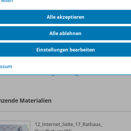
rlesen
Ausgabe November 11/
2021
Sofort verfügbar
Alle akzeptieren
Dateiformat:
PDF-Dokument
Alle ablehnen
Einstellungen bearbeiten
essum
lle 19 Inhalte dieser Ausgabe anzeigen
nzende Materialien
12_
Internet_
Seite_
17_
Rathaus_