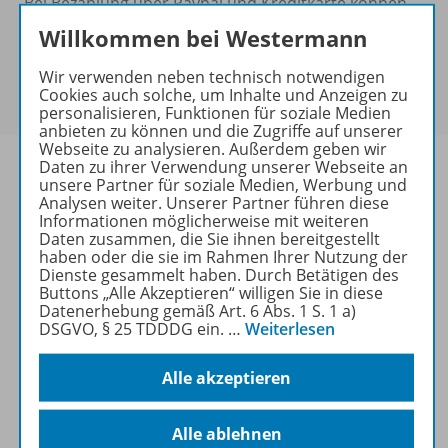
Bei Bezahlung über Paypal und Kreditkarte können
keine Sonderkonditionen gewährt werden.
Willkommen bei Westermann
Sie haben ein passendes
Spar-Paket
?
Um den für Sie gültigen Preis zu sehen,
melden Sie
Wir verwenden neben technisch notwendigen
Cookies auch solche, um Inhalte und Anzeigen zu
sich bitte an
.
personalisieren, Funktionen für soziale Medien
anbieten zu können und die Zugriffe auf unserer
Webseite zu analysieren. Außerdem geben wir
Daten zu ihrer Verwendung unserer Webseite an
unsere Partner für soziale Medien, Werbung und
Analysen weiter. Unserer Partner führen diese
Informationen möglicherweise mit weiteren
Informationen
Daten zusammen, die Sie ihnen bereitgestellt
haben oder die sie im Rahmen Ihrer Nutzung der
Dienste gesammelt haben. Durch Betätigen des
Buttons „Alle Akzeptieren“ willigen Sie in diese
Beschreibung
Datenerhebung gemäß Art. 6 Abs. 1 S. 1 a)
DSGVO, § 25 TDDDG ein.
…
Weiterlesen
Alle akzeptieren
Weitere Inhalte der Ausgabe
Alle ablehnen