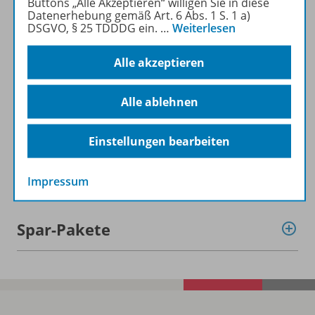
Buttons „Alle Akzeptieren“ willigen Sie in diese
Jetzt kostengünstig
Datenerhebung gemäß Art. 6 Abs. 1 S. 1 a)
DSGVO, § 25 TDDDG ein.
…
Weiterlesen
Probelesen oder gleich zum
Vorteilspreis abonnieren!
Alle akzeptieren
Zu den Angeboten
Alle ablehnen
Einstellungen bearbeiten
Informationen
Impressum
Spar-Pakete