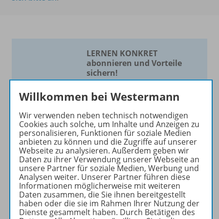
LERNEN KONKRET
abonnieren und Vorteile
sichern!
Bildung im
Willkommen bei Westermann
Förderschwerpunkt geistige
Entwicklung
Wir verwenden neben technisch notwendigen
Cookies auch solche, um Inhalte und Anzeigen zu
personalisieren, Funktionen für soziale Medien
Die Zeitschrift erscheint als
anbieten zu können und die Zugriffe auf unserer
Print- und als digitale Version.
Webseite zu analysieren. Außerdem geben wir
Beiträge und Materialien
Daten zu ihrer Verwendung unserer Webseite an
unsere Partner für soziale Medien, Werbung und
können im Online-Archiv von
Analysen weiter. Unserer Partner führen diese
LERNEN KONKRET kostenlos
Informationen möglicherweise mit weiteren
recherchiert und
Daten zusammen, die Sie ihnen bereitgestellt
haben oder die sie im Rahmen Ihrer Nutzung der
heruntergeladen werden (nur
Dienste gesammelt haben. Durch Betätigen des
für Privatpersonen).