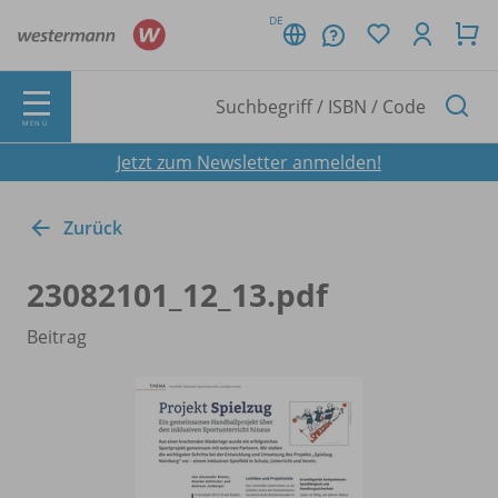
DE
MENÜ
Jetzt zum Newsletter anmelden!
Zurück
23082101_
12_
13.pdf
Beitrag