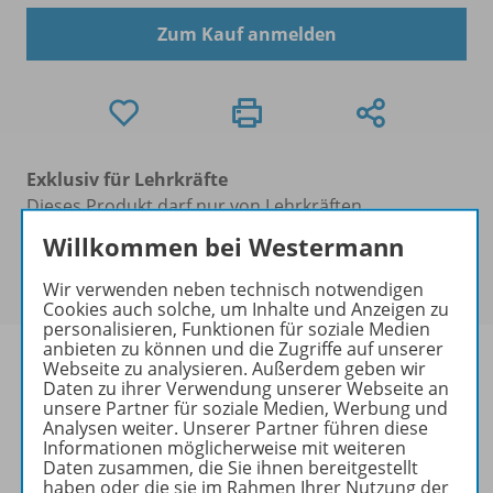
Zum Kauf anmelden
Exklusiv für Lehrkräfte
Dieses Produkt darf nur von Lehrkräften,
Referendaren/Referendarinnen und Erzieher/-innen
Willkommen bei Westermann
erworben werden. Bitte
melden Sie sich mit Ihrem
Benutzerkonto an
.
Wir verwenden neben technisch notwendigen
Cookies auch solche, um Inhalte und Anzeigen zu
personalisieren, Funktionen für soziale Medien
anbieten zu können und die Zugriffe auf unserer
Webseite zu analysieren. Außerdem geben wir
Daten zu ihrer Verwendung unserer Webseite an
unsere Partner für soziale Medien, Werbung und
Informationen
Analysen weiter. Unserer Partner führen diese
Informationen möglicherweise mit weiteren
Daten zusammen, die Sie ihnen bereitgestellt
haben oder die sie im Rahmen Ihrer Nutzung der