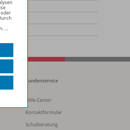
alysen
01.2022
ise
 oder
,3 kB
Durch
in.
…
-Dokument
Kundenservice
Hilfe-Center
Kontaktformular
Schulberatung