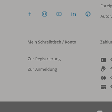
Forei
Autor
Mein Schreibtisch / Konto
Zahlu
Zur Registrierung
R
P
Zur Anmeldung
K
B