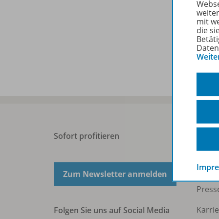
Webse
Ersch
weite
mit w
Datei
die s
Betäti
Daten
Datei
Weite
Sofort profitieren
West
Impr
Über 
Zum Newsletter anmelden
Press
Karri
Folgen Sie uns auf Social Media