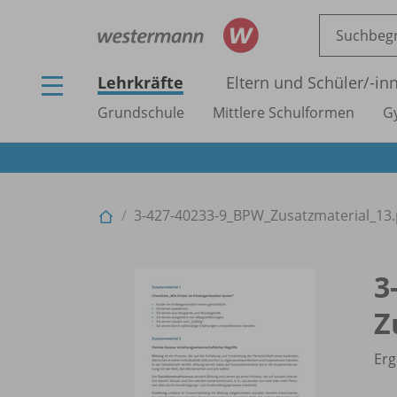
Lehrkräfte
Eltern und Schüler/
-in
Grundschule
Mittlere Schulformen
G
3-427-40233-9_
BPW_
Zusatzmaterial_
13.
3
Z
Erg