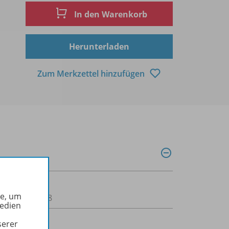
In den Warenkorb
Herunterladen
Zum Merkzettel hinzufügen
he, um
00200000468
Medien
serer