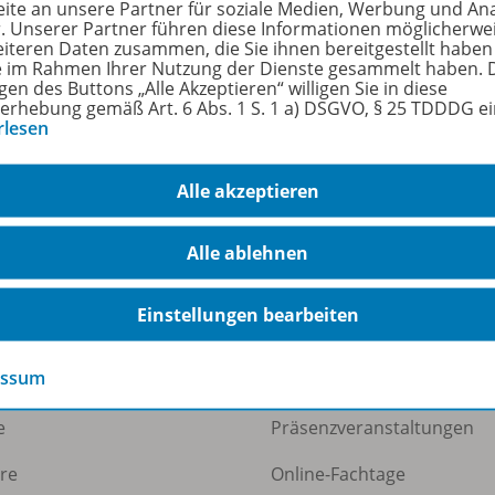
ite an unsere Partner für soziale Medien, Werbung und An
ienen am
19.
r. Unserer Partner führen diese Informationen möglicherwe
eiteren Daten zusammen, die Sie ihnen bereitgestellt haben
größe
446
ie im Rahmen Ihrer Nutzung der Dienste gesammelt haben. 
gen des Buttons „Alle Akzeptieren“ willigen Sie in diese
erhebung gemäß Art. 6 Abs. 1 S. 1 a) DSGVO, § 25 TDDDG e
format
PDF
rlesen
Alle akzeptieren
Alle ablehnen
ermann Gruppe
Veranstaltungen
Einstellungen bearbeiten
essum
uns
Webinare
e
Präsenzveranstaltungen
ere
Online-Fachtage