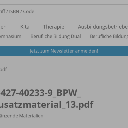
nen
Kita
Therapie
Ausbildungsbetriebe
ymnasium
Berufliche Bildung Dual
Berufliche Bildung
Jetzt zum Newsletter anmelden!
pdf
-427-40233-9_
BPW_
usatzmaterial_
13.pdf
änzende Materialien