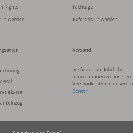
gn Rights
Fachtage
/
-in werden
Referent/
-in werden
ngsarten
Versand
Sie finden ausführliche
echnung
Informationen zu unseren
ayPal
Versandkosten in unsere
Center
.
reditkarte
ankeinzug
Sie haben eine Frage?