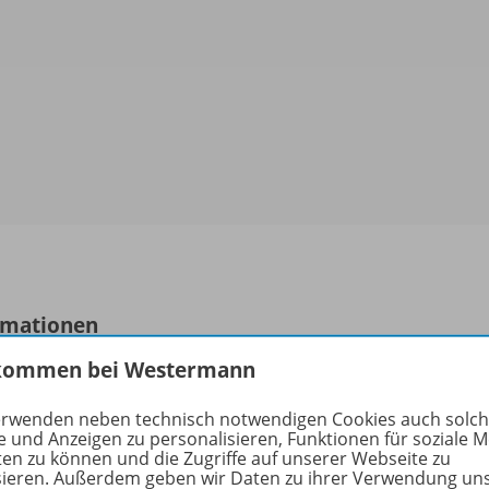
rmationen
kommen bei Westermann
erwenden neben technisch notwendigen Cookies auch solc
uktnummer
OD1
e und Anzeigen zu personalisieren, Funktionen für soziale 
ten zu können und die Zugriffe auf unserer Webseite zu
n
13
sieren. Außerdem geben wir Daten zu ihrer Verwendung un