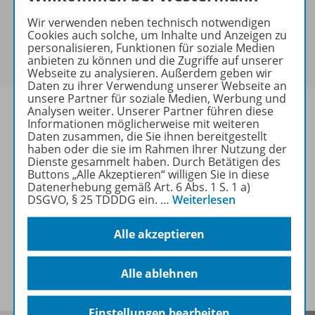
keine Sonderkonditionen gewährt werden.
Wir verwenden neben technisch notwendigen
Sie haben ein passendes
Spar-Paket
?
Cookies auch solche, um Inhalte und Anzeigen zu
Um den für Sie gültigen Preis zu sehen,
melden Sie
personalisieren, Funktionen für soziale Medien
anbieten zu können und die Zugriffe auf unserer
sich bitte an
.
Webseite zu analysieren. Außerdem geben wir
Daten zu ihrer Verwendung unserer Webseite an
unsere Partner für soziale Medien, Werbung und
Analysen weiter. Unserer Partner führen diese
Informationen möglicherweise mit weiteren
Daten zusammen, die Sie ihnen bereitgestellt
haben oder die sie im Rahmen Ihrer Nutzung der
Informationen
Dienste gesammelt haben. Durch Betätigen des
Buttons „Alle Akzeptieren“ willigen Sie in diese
Datenerhebung gemäß Art. 6 Abs. 1 S. 1 a)
DSGVO, § 25 TDDDG ein.
…
Weiterlesen
Weitere Inhalte der Ausgabe
Alle akzeptieren
Spar-Pakete
Alle ablehnen
Einstellungen bearbeiten