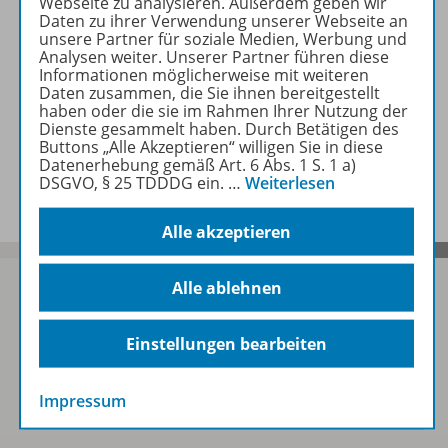
Webseite zu analysieren. Außerdem geben wir
Informationen
Daten zu ihrer Verwendung unserer Webseite an
unsere Partner für soziale Medien, Werbung und
Analysen weiter. Unserer Partner führen diese
Informationen möglicherweise mit weiteren
Weitere Inhalte der Ausgabe
Daten zusammen, die Sie ihnen bereitgestellt
haben oder die sie im Rahmen Ihrer Nutzung der
Dienste gesammelt haben. Durch Betätigen des
Buttons „Alle Akzeptieren“ willigen Sie in diese
Datenerhebung gemäß Art. 6 Abs. 1 S. 1 a)
Spar-Pakete
DSGVO, § 25 TDDDG ein.
…
Weiterlesen
Alle akzeptieren
Alle ablehnen
Sofort profitieren
Einstellungen bearbeiten
Impressum
Zum Newsletter anmelden