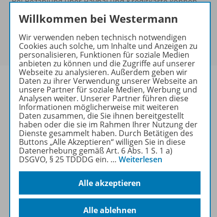
Bei Bezahlung über Paypal und Kreditkarte können
keine Sonderkonditionen gewährt werden.
Willkommen bei Westermann
Sie haben ein passendes
Spar-Paket
?
Um den für Sie gültigen Preis zu sehen,
melden Sie
Wir verwenden neben technisch notwendigen
Cookies auch solche, um Inhalte und Anzeigen zu
sich bitte an
.
personalisieren, Funktionen für soziale Medien
anbieten zu können und die Zugriffe auf unserer
Webseite zu analysieren. Außerdem geben wir
Daten zu ihrer Verwendung unserer Webseite an
unsere Partner für soziale Medien, Werbung und
Analysen weiter. Unserer Partner führen diese
Informationen möglicherweise mit weiteren
Informationen
Daten zusammen, die Sie ihnen bereitgestellt
haben oder die sie im Rahmen Ihrer Nutzung der
Dienste gesammelt haben. Durch Betätigen des
Buttons „Alle Akzeptieren“ willigen Sie in diese
Weitere Inhalte der Ausgabe
Datenerhebung gemäß Art. 6 Abs. 1 S. 1 a)
DSGVO, § 25 TDDDG ein.
…
Weiterlesen
Alle akzeptieren
Ergänzende Materialien
Alle ablehnen