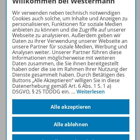
Willkommen bei Westermann
Um den für Sie gültigen Preis zu sehen,
melden Sie
sich bitte an
.
Wir verwenden neben technisch notwendigen
Cookies auch solche, um Inhalte und Anzeigen zu
personalisieren, Funktionen für soziale Medien
anbieten zu können und die Zugriffe auf unserer
Webseite zu analysieren. Außerdem geben wir
Daten zu ihrer Verwendung unserer Webseite an
unsere Partner für soziale Medien, Werbung und
Informationen
Analysen weiter. Unserer Partner führen diese
Informationen möglicherweise mit weiteren
Daten zusammen, die Sie ihnen bereitgestellt
haben oder die sie im Rahmen Ihrer Nutzung der
Weitere Inhalte der Ausgabe
Dienste gesammelt haben. Durch Betätigen des
Buttons „Alle Akzeptieren“ willigen Sie in diese
Datenerhebung gemäß Art. 6 Abs. 1 S. 1 a)
DSGVO, § 25 TDDDG ein.
…
Weiterlesen
Ergänzende Materialien
Alle akzeptieren
Spar-Pakete
Alle ablehnen