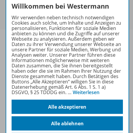
Sie haben ein passendes
Spar-Paket
?
Willkommen bei Westermann
Um den für Sie gültigen Preis zu sehen,
melden Sie
Wir verwenden neben technisch notwendigen
sich bitte an
.
Cookies auch solche, um Inhalte und Anzeigen zu
personalisieren, Funktionen für soziale Medien
anbieten zu können und die Zugriffe auf unserer
Webseite zu analysieren. Außerdem geben wir
Daten zu ihrer Verwendung unserer Webseite an
unsere Partner für soziale Medien, Werbung und
Analysen weiter. Unserer Partner führen diese
Informationen
Informationen möglicherweise mit weiteren
Daten zusammen, die Sie ihnen bereitgestellt
haben oder die sie im Rahmen Ihrer Nutzung der
Dienste gesammelt haben. Durch Betätigen des
Weitere Inhalte der Ausgabe
Buttons „Alle Akzeptieren“ willigen Sie in diese
Datenerhebung gemäß Art. 6 Abs. 1 S. 1 a)
DSGVO, § 25 TDDDG ein.
…
Weiterlesen
Ergänzende Materialien
Alle akzeptieren
Alle ablehnen
Spar-Pakete