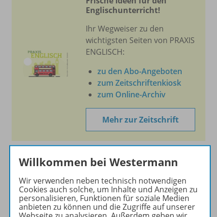
Frische Ideen für den
Englischunterricht!
Ihr Wegweiser zu den
wichtigsten Seiten von PRAXIS
ENGLISCH:
zu den Abo-Angeboten
zum Zeitschriftenkiosk
zum Online-Archiv
Mehr zur Zeitschrift
Willkommen bei Westermann
Informationen
Wir verwenden neben technisch notwendigen
Cookies auch solche, um Inhalte und Anzeigen zu
personalisieren, Funktionen für soziale Medien
anbieten zu können und die Zugriffe auf unserer
Webseite zu analysieren. Außerdem geben wir