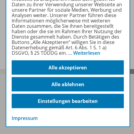
Beschreibung
Daten zu ihrer Verwendung unserer Webseite an
unsere Partner für soziale Medien, Werbung und
Analysen weiter. Unserer Partner führen diese
Informationen möglicherweise mit weiteren
Beitrag
Daten zusammen, die Sie ihnen bereitgestellt
haben oder die sie im Rahmen Ihrer Nutzung der
Dienste gesammelt haben. Durch Betätigen des
Buttons „Alle Akzeptieren“ willigen Sie in diese
Spar-Pakete
Datenerhebung gemäß Art. 6 Abs. 1 S. 1 a)
DSGVO, § 25 TDDDG ein.
…
Weiterlesen
Alle akzeptieren
Alle ablehnen
Sofort profitieren
Einstellungen bearbeiten
Zum Newsletter anmelden
Impressum