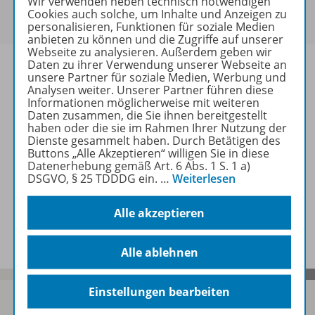
Wir verwenden neben technisch notwendigen
Um den für Sie gültigen Preis zu sehen,
melden Sie
Cookies auch solche, um Inhalte und Anzeigen zu
sich bitte an
.
personalisieren, Funktionen für soziale Medien
anbieten zu können und die Zugriffe auf unserer
Webseite zu analysieren. Außerdem geben wir
Daten zu ihrer Verwendung unserer Webseite an
unsere Partner für soziale Medien, Werbung und
Analysen weiter. Unserer Partner führen diese
Informationen möglicherweise mit weiteren
Informationen
Daten zusammen, die Sie ihnen bereitgestellt
haben oder die sie im Rahmen Ihrer Nutzung der
Dienste gesammelt haben. Durch Betätigen des
Buttons „Alle Akzeptieren“ willigen Sie in diese
Weitere Inhalte der Ausgabe
Datenerhebung gemäß Art. 6 Abs. 1 S. 1 a)
DSGVO, § 25 TDDDG ein.
…
Weiterlesen
Alle akzeptieren
Spar-Pakete
Alle ablehnen
Einstellungen bearbeiten