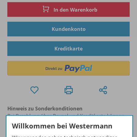
In den Warenkorb
Kundenkonto
Kreditkarte
Hinweis zu Sonderkonditionen
Bei Bezahlung über Paypal und Kreditkarte können
keine Sonderkonditionen gewährt werden.
Willkommen bei Westermann
Sie haben ein passendes
Spar-Paket
?