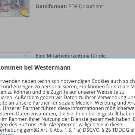
Dateiformat:
PDF-Dokument
Eine Mitarbeiterzeitung für die
Baribo GmbH
OD10
kommen bei Westermann
Ausgabe 4/
2022
erwenden neben technisch notwendigen Cookies auch solc
Sofort verfügbar
e und Anzeigen zu personalisieren, Funktionen für soziale 
ten zu können und die Zugriffe auf unserer Webseite zu
Dateiformat:
PDF-Dokument
sieren. Außerdem geben wir Daten zu ihrer Verwendung un
ite an unsere Partner für soziale Medien, Werbung und An
r. Unserer Partner führen diese Informationen möglicherwe
eiteren Daten zusammen, die Sie ihnen bereitgestellt haben
ie im Rahmen Ihrer Nutzung der Dienste gesammelt haben. 
gen des Buttons „Alle Akzeptieren“ willigen Sie in diese
erhebung gemäß Art. 6 Abs. 1 S. 1 a) DSGVO, § 25 TDDDG e