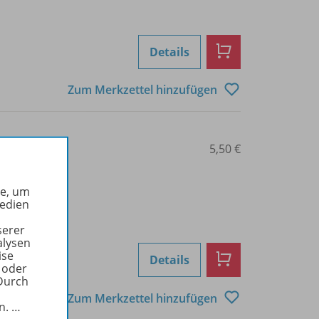
Details
Zum Merkzettel hinzufügen
0208000287
5,50 €
he, um
Medien
serer
alysen
ise
Details
 oder
Durch
Zum Merkzettel hinzufügen
in.
…