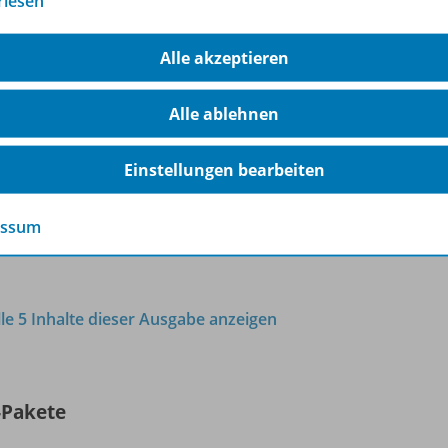
rlesen
"Der Kunde ist etwas special,
Jacek."
OD10
Alle akzeptieren
Ausgabe 4/
2022
Alle ablehnen
Sofort verfügbar
Dateiformat:
PDF-Dokument
Einstellungen bearbeiten
essum
lle 5 Inhalte dieser Ausgabe anzeigen
-Pakete