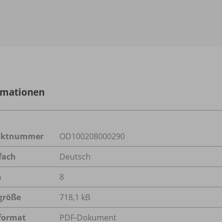
rmationen
uktnummer
OD100208000290
fach
Deutsch
n
8
größe
718,1 kB
format
PDF-Dokument