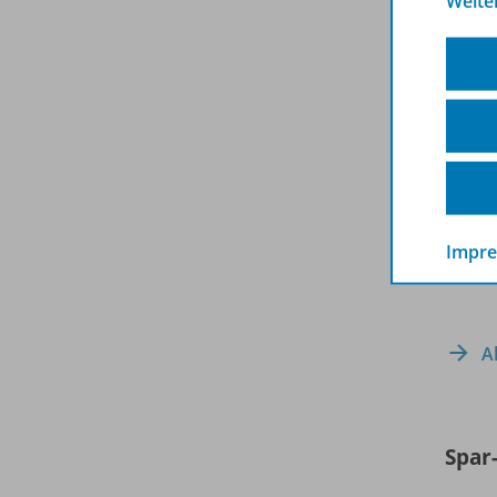
Weite
Impr
A
Spar