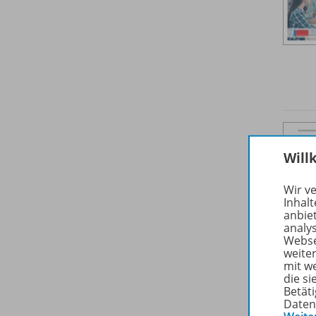
Will
Wir v
Inhalt
anbie
analy
Webse
weite
mit w
die s
Betäti
Daten