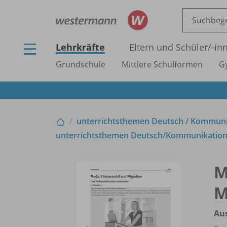
Lehrkräfte
Eltern und Schüler/
-in
Grundschule
Mittlere Schulformen
G
unterrichtsthemen Deutsch /
Kommunika
unterrichtsthemen Deutsch/
Kommunikation 
M
M
Au