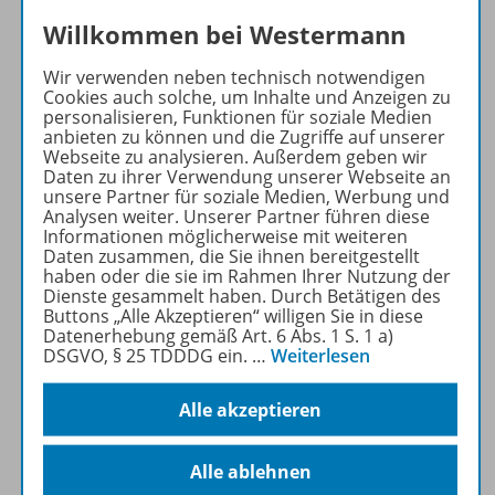
Westermann Englisch
Willkommen bei Westermann
Über 400 kostenlose
Materialien für einen
Wir verwenden neben technisch notwendigen
Cookies auch solche, um Inhalte und Anzeigen zu
vielfältigen
personalisieren, Funktionen für soziale Medien
Englischunterricht:
anbieten zu können und die Zugriffe auf unserer
Arbeitsblätter,
Webseite zu analysieren. Außerdem geben wir
Daten zu ihrer Verwendung unserer Webseite an
Kopiervorlagen, Videos und
unsere Partner für soziale Medien, Werbung und
Podcast-Episoden.
Analysen weiter. Unserer Partner führen diese
Informationen möglicherweise mit weiteren
Daten zusammen, die Sie ihnen bereitgestellt
Mehr Informationen
haben oder die sie im Rahmen Ihrer Nutzung der
Dienste gesammelt haben. Durch Betätigen des
Buttons „Alle Akzeptieren“ willigen Sie in diese
Datenerhebung gemäß Art. 6 Abs. 1 S. 1 a)
DSGVO, § 25 TDDDG ein.
…
Weiterlesen
Informationen
Alle akzeptieren
Alle ablehnen
Beschreibung