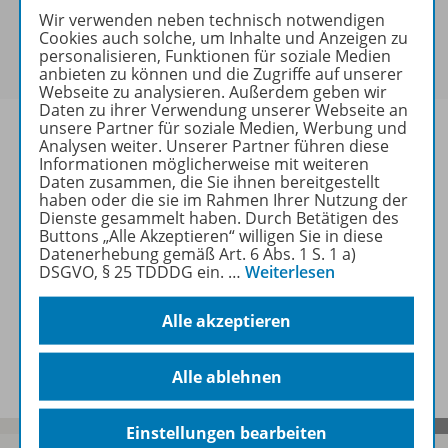
Sie haben ein passendes
Spar-Paket
?
Wir verwenden neben technisch notwendigen
Cookies auch solche, um Inhalte und Anzeigen zu
Um den für Sie gültigen Preis zu sehen,
melden Sie
personalisieren, Funktionen für soziale Medien
sich bitte an
.
anbieten zu können und die Zugriffe auf unserer
Webseite zu analysieren. Außerdem geben wir
Daten zu ihrer Verwendung unserer Webseite an
unsere Partner für soziale Medien, Werbung und
Analysen weiter. Unserer Partner führen diese
Informationen möglicherweise mit weiteren
Daten zusammen, die Sie ihnen bereitgestellt
Informationen
haben oder die sie im Rahmen Ihrer Nutzung der
Dienste gesammelt haben. Durch Betätigen des
Buttons „Alle Akzeptieren“ willigen Sie in diese
Datenerhebung gemäß Art. 6 Abs. 1 S. 1 a)
Weitere Inhalte der Ausgabe
DSGVO, § 25 TDDDG ein.
…
Weiterlesen
Alle akzeptieren
Spar-Pakete
Alle ablehnen
Einstellungen bearbeiten