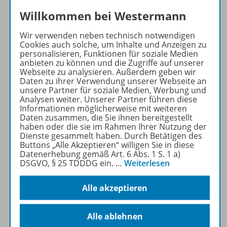
Westermann Englisch
Willkommen bei Westermann
Über 400 kostenlose
Materialien für einen
Wir verwenden neben technisch notwendigen
Cookies auch solche, um Inhalte und Anzeigen zu
vielfältigen
personalisieren, Funktionen für soziale Medien
Englischunterricht:
anbieten zu können und die Zugriffe auf unserer
Arbeitsblätter,
Webseite zu analysieren. Außerdem geben wir
Daten zu ihrer Verwendung unserer Webseite an
Kopiervorlagen, Videos und
unsere Partner für soziale Medien, Werbung und
Podcast-Episoden.
Analysen weiter. Unserer Partner führen diese
Informationen möglicherweise mit weiteren
Daten zusammen, die Sie ihnen bereitgestellt
Mehr Informationen
haben oder die sie im Rahmen Ihrer Nutzung der
Dienste gesammelt haben. Durch Betätigen des
Buttons „Alle Akzeptieren“ willigen Sie in diese
Datenerhebung gemäß Art. 6 Abs. 1 S. 1 a)
DSGVO, § 25 TDDDG ein.
…
Weiterlesen
Informationen
Alle akzeptieren
Alle ablehnen
Beschreibung