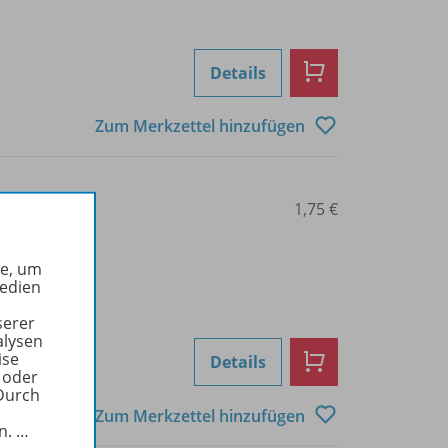
Details
Zum Merkzettel hinzufügen
0103001003
1,75 €
he, um
Medien
serer
alysen
ise
Details
 oder
Durch
Zum Merkzettel hinzufügen
in.
…