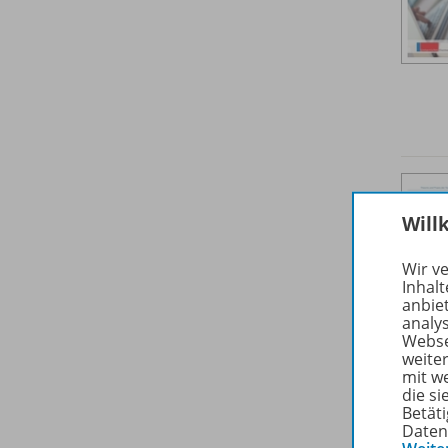
Will
Wir v
Inhalt
anbie
analy
Webse
weite
mit w
die s
Betäti
Daten