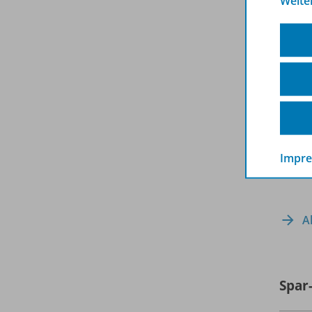
Weite
Impr
A
Spar