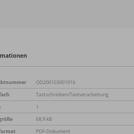
rmationen
uktnummer
OD200103001016
fach
Tastschreiben/Textverarbeitung
n
1
größe
68,9 kB
format
PDF-Dokument