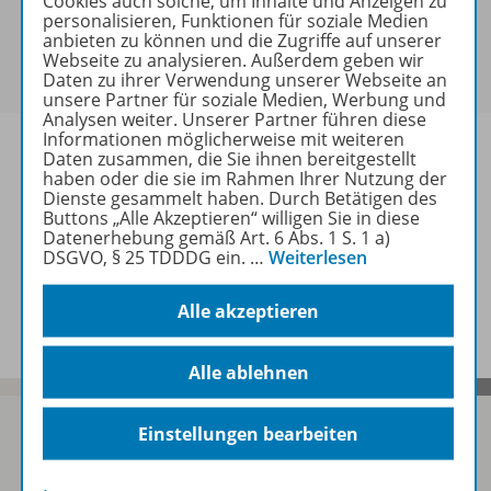
Cookies auch solche, um Inhalte und Anzeigen zu
personalisieren, Funktionen für soziale Medien
Sie haben ein passendes
Spar-Paket
?
anbieten zu können und die Zugriffe auf unserer
Um den für Sie gültigen Preis zu sehen,
melden Sie
Webseite zu analysieren. Außerdem geben wir
sich bitte an
.
Daten zu ihrer Verwendung unserer Webseite an
unsere Partner für soziale Medien, Werbung und
Analysen weiter. Unserer Partner führen diese
Informationen möglicherweise mit weiteren
Daten zusammen, die Sie ihnen bereitgestellt
haben oder die sie im Rahmen Ihrer Nutzung der
Dienste gesammelt haben. Durch Betätigen des
Informationen
Buttons „Alle Akzeptieren“ willigen Sie in diese
Datenerhebung gemäß Art. 6 Abs. 1 S. 1 a)
DSGVO, § 25 TDDDG ein.
…
Weiterlesen
Spar-Pakete
Alle akzeptieren
Alle ablehnen
Einstellungen bearbeiten
Sofort profitieren