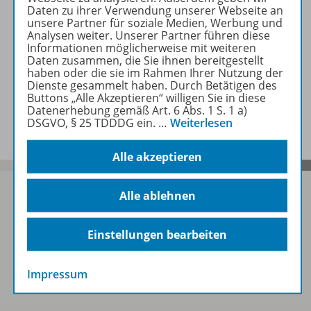
Daten zu ihrer Verwendung unserer Webseite an
unsere Partner für soziale Medien, Werbung und
Beschreibung
Analysen weiter. Unserer Partner führen diese
Informationen möglicherweise mit weiteren
Daten zusammen, die Sie ihnen bereitgestellt
haben oder die sie im Rahmen Ihrer Nutzung der
Dienste gesammelt haben. Durch Betätigen des
Ergänzende Materialien zu
Buttons „Alle Akzeptieren“ willigen Sie in diese
folgenden Werken
Datenerhebung gemäß Art. 6 Abs. 1 S. 1 a)
DSGVO, § 25 TDDDG ein.
…
Weiterlesen
Alle akzeptieren
Alle ablehnen
Sofort profitieren
Einstellungen bearbeiten
Zum Newsletter anmelden
Impressum