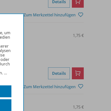
Details
Zum Merkzettel hinzufügen
he, um
0101015080
1,75 €
Medien
serer
alysen
ise
 oder
Durch
in.
…
Details
Zum Merkzettel hinzufügen
0101015081
1,75 €