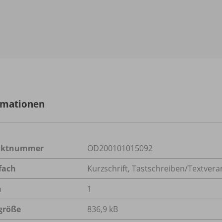
rmationen
uktnummer
OD200101015092
fach
Kurzschrift
,
Tastschreiben/Textvera
n
1
größe
836,9 kB