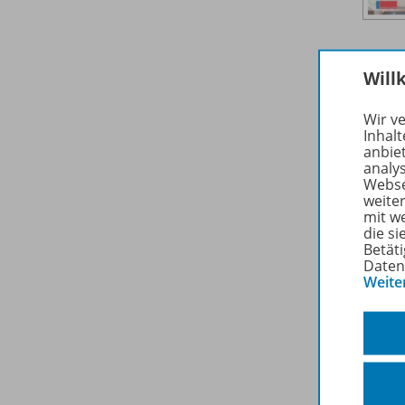
Will
Wir v
Inhalt
anbie
analy
Webse
weite
mit w
die s
Betäti
Daten
Weite