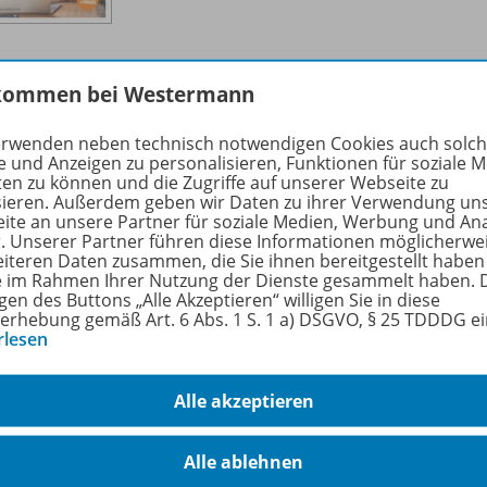
kommen bei Westermann
Arbeiten mit Tabstopps
erwenden neben technisch notwendigen Cookies auch solc
Menüband anpassen
OD20
e und Anzeigen zu personalisieren, Funktionen für soziale 
ten zu können und die Zugriffe auf unserer Webseite zu
sieren. Außerdem geben wir Daten zu ihrer Verwendung un
Sofort verfügbar
ite an unsere Partner für soziale Medien, Werbung und An
r. Unserer Partner führen diese Informationen möglicherwe
Dateiformat:
PDF-Dokument
eiteren Daten zusammen, die Sie ihnen bereitgestellt haben
ie im Rahmen Ihrer Nutzung der Dienste gesammelt haben. 
gen des Buttons „Alle Akzeptieren“ willigen Sie in diese
erhebung gemäß Art. 6 Abs. 1 S. 1 a) DSGVO, § 25 TDDDG e
rlesen
Alle akzeptieren
Rationelles Arbeiten mit der
Alle ablehnen
Schnellzugriffsleiste
OD20