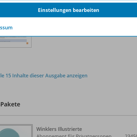
Sofort verfügbar
Einstellungen bearbeiten
Dateiformat:
PDF-Dokument
essum
lle 15 Inhalte dieser Ausgabe anzeigen
-Pakete
Winklers Illustrierte
Abonnement für Privatpersonen
2345