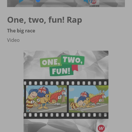
One, two, fun! Rap
The big race
Video