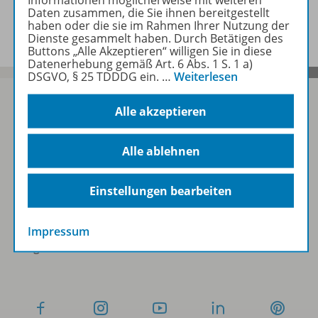
Informationen möglicherweise mit weiteren
Daten zusammen, die Sie ihnen bereitgestellt
Beschreibung
haben oder die sie im Rahmen Ihrer Nutzung der
Dienste gesammelt haben. Durch Betätigen des
Buttons „Alle Akzeptieren“ willigen Sie in diese
Datenerhebung gemäß Art. 6 Abs. 1 S. 1 a)
DSGVO, § 25 TDDDG ein.
…
Weiterlesen
Alle akzeptieren
Sofort profitieren
Alle ablehnen
Zum Newsletter anmelden
Einstellungen bearbeiten
Impressum
Folgen Sie uns auf Social Media