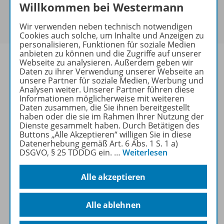
Sie haben ein passendes
Spar-Paket
?
Willkommen bei Westermann
Um den für Sie gültigen Preis zu sehen,
melden Sie
sich bitte an
.
Wir verwenden neben technisch notwendigen
Cookies auch solche, um Inhalte und Anzeigen zu
personalisieren, Funktionen für soziale Medien
anbieten zu können und die Zugriffe auf unserer
Webseite zu analysieren. Außerdem geben wir
Daten zu ihrer Verwendung unserer Webseite an
unsere Partner für soziale Medien, Werbung und
Informationen
Analysen weiter. Unserer Partner führen diese
Informationen möglicherweise mit weiteren
Daten zusammen, die Sie ihnen bereitgestellt
haben oder die sie im Rahmen Ihrer Nutzung der
Dienste gesammelt haben. Durch Betätigen des
Beschreibung
Buttons „Alle Akzeptieren“ willigen Sie in diese
Datenerhebung gemäß Art. 6 Abs. 1 S. 1 a)
DSGVO, § 25 TDDDG ein.
…
Weiterlesen
Weitere Inhalte der Ausgabe
Alle akzeptieren
Spar-Pakete
Alle ablehnen