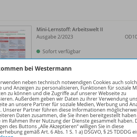
Mini-Lernstoff: Arbeitswelt II
Ausgabe 2/
2023
OD10
Sofort verfügbar
Dateiformat:
PDF-Dokument
kommen bei Westermann
erwenden neben technisch notwendigen Cookies auch solc
e und Anzeigen zu personalisieren, Funktionen für soziale 
ten zu können und die Zugriffe auf unserer Webseite zu
sieren. Außerdem geben wir Daten zu ihrer Verwendung un
ite an unsere Partner für soziale Medien, Werbung und An
r. Unserer Partner führen diese Informationen möglicherwe
eiteren Daten zusammen, die Sie ihnen bereitgestellt haben
Lagerbestandsentwicklung
ie im Rahmen Ihrer Nutzung der Dienste gesammelt haben. 
(visualisiert)
OD10
gen des Buttons „Alle Akzeptieren“ willigen Sie in diese
erhebung gemäß Art. 6 Abs. 1 S. 1 a) DSGVO, § 25 TDDDG e
Ausgabe 2/
2023