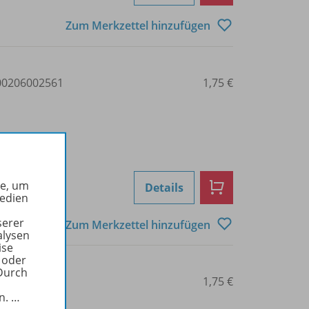
Zum Merkzettel hinzufügen
0206002561
1,75 €
he, um
Details
Medien
serer
Zum Merkzettel hinzufügen
alysen
ise
 oder
Durch
0206002562
1,75 €
in.
…