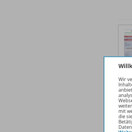
Will
Wir v
Inhalt
anbie
analy
Webse
weite
mit w
die s
Betäti
Daten