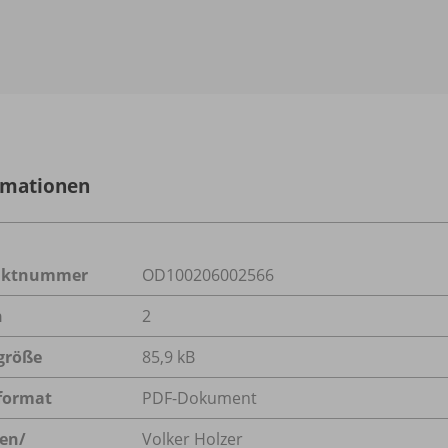
rmationen
uktnummer
OD100206002566
n
2
größe
85,9 kB
format
PDF-Dokument
en/
Volker Holzer