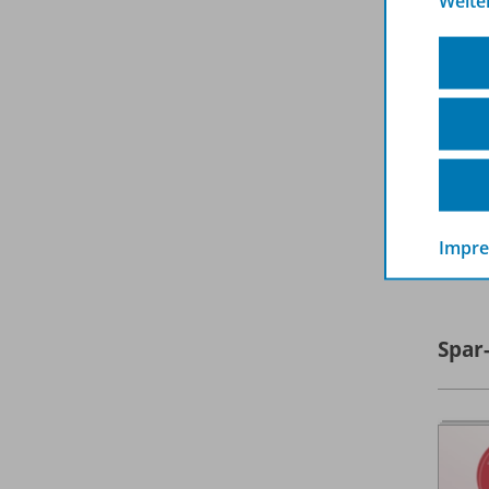
Weite
A
Impr
Spar