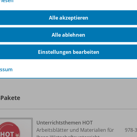
rlesen
Sofort verfügbar
Alle akzeptieren
Dateiformat:
PDF-Dokument
Alle ablehnen
Einstellungen bearbeiten
lle 23 Inhalte dieser Ausgabe anzeigen
essum
-Pakete
Unterrichtsthemen HOT
Arbeitsblätter und Materialien für
978-