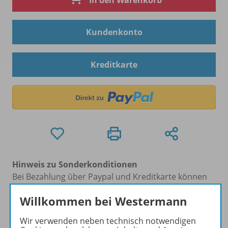
In den Warenkorb
Kundenkonto
Kreditkarte
Hinweis zu Sonderkonditionen
Bei Bezahlung über Paypal und Kreditkarte können
keine Sonderkonditionen gewährt werden.
Willkommen bei Westermann
Sie haben ein passendes
Spar-Paket
?
Um den für Sie gültigen Preis zu sehen,
melden Sie
Wir verwenden neben technisch notwendigen
sich bitte an
.