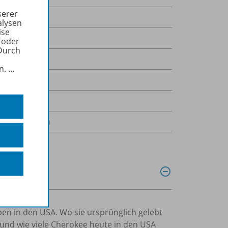
serer
alysen
ise
 oder
Durch
in.
…
okee, Englisch
en in den USA. Wo sie ursprünglich gelebt
 und wie viele Cherokee heute in den USA