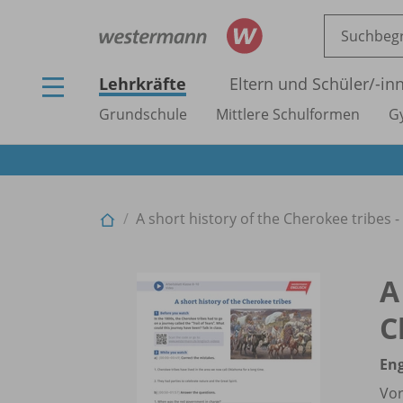
Lehrkräfte
Eltern und Schüler/
-in
Grundschule
Mittlere Schulformen
G
A short history of the Cherokee tribes 
A
C
Eng
Vor