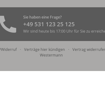
Sie haben eine Frage?
+49 531 ­123 25 125
Wir sind heute bis 17:00 Uhr für Sie zu erreich
/
Widerruf
·
Verträge hier kündigen
·
Vertrag widerrufe
Westermann