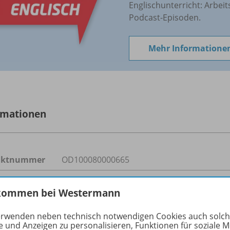
Englischunterricht: Arbeit
Podcast-Episoden.
Mehr Informatione
rmationen
uktnummer
OD100080000665
form
Hauptschule, Realschule, Realschule plus, 
kommen bei Westermann
Regionale Schule, Oberschule, Integrierte
Berufsgrundbildungsjahr
erwenden neben technisch notwendigen Cookies auch solc
e und Anzeigen zu personalisieren, Funktionen für soziale 
fach
Englisch