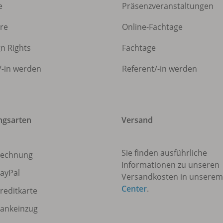
e
Präsenzveranstaltungen
ere
Online-Fachtage
gn Rights
Fachtage
/
-in werden
Referent/
-in werden
ngsarten
Versand
Sie finden ausführliche
echnung
Informationen zu unseren
ayPal
Versandkosten in unsere
Center
.
reditkarte
ankeinzug