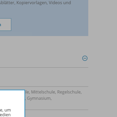
sblätter, Kopiervorlagen, Videos und
n
Sekundarschule, Mittelschule, Regelschule,
 Gesamtschule, Gymnasium,
he, um
Medien