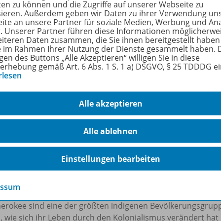
ten zu können und die Zugriffe auf unserer Webseite zu
sieren. Außerdem geben wir Daten zu ihrer Verwendung un
enstufe
8. Schuljahr bis 10. Schuljahr
ite an unsere Partner für soziale Medien, Werbung und An
r. Unserer Partner führen diese Informationen möglicherwe
n
2
eiteren Daten zusammen, die Sie ihnen bereitgestellt haben
ie im Rahmen Ihrer Nutzung der Dienste gesammelt haben. 
ienen am
01.03.2023
gen des Buttons „Alle Akzeptieren“ willigen Sie in diese
erhebung gemäß Art. 6 Abs. 1 S. 1 a) DSGVO, § 25 TDDDG e
rlesen
größe
2,1 MB
format
ZIP-Dateiarchiv
Alle akzeptieren
gworte
native americans, Arbeitsblatt, Video, Cher
Alle ablehnen
Einstellungen bearbeiten
hreibung
essum
herokee sind eine der größten indigenen Bevölkerungsgrupp
 wie sich ihr Leben durch den Kolonialismus verändert hat