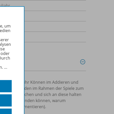
uljahr
he, um
Medien
serer
alysen
ise
 oder
Durch
in.
…
ivierende Art ihr Können im Addieren und
petenzen werden im Rahmen der Spiele zum
geln austauschen und sich an diese halten
genüber begründen können, warum
 nicht (Argumentieren).