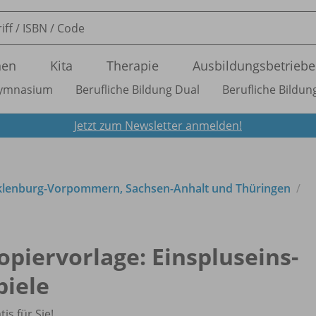
nen
Kita
Therapie
Ausbildungsbetriebe
ymnasium
Berufliche Bildung Dual
Berufliche Bildung
Jetzt zum Newsletter anmelden!
cklenburg-Vorpommern, Sachsen-Anhalt und Thüringen
opiervorlage: Einspluseins-
piele
tis für Sie!