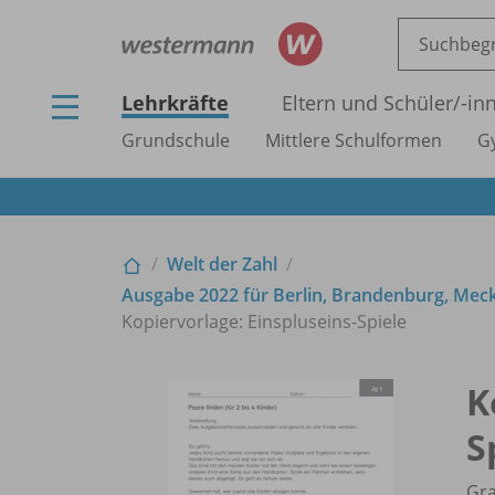
Lehrkräfte
Eltern und Schüler/
-in
Grundschule
Mittlere Schulformen
G
Welt der Zahl
Ausgabe 2022 für Berlin, Brandenburg, Me
Kopiervorlage: Einspluseins-Spiele
K
S
Gra