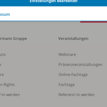
Einstellungen bearbeiten
essum
ermann Gruppe
Veranstaltungen
uns
Webinare
e
Präsenzveranstaltungen
ere
Online-Fachtage
gn Rights
Fachtage
/
-in werden
Referent/
-in werden