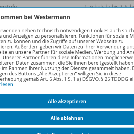
enstufe
1. Schuljahr bis 2. Sch
kommen bei Westermann
n
4
erwenden neben technisch notwendigen Cookies auch solc
größe
88,0 kB
e und Anzeigen zu personalisieren, Funktionen für soziale 
ten zu können und die Zugriffe auf unserer Webseite zu
format
PDF-Dokument
sieren. Außerdem geben wir Daten zu ihrer Verwendung un
ite an unsere Partner für soziale Medien, Werbung und An
r. Unserer Partner führen diese Informationen möglicherwe
eiteren Daten zusammen, die Sie ihnen bereitgestellt haben
ie im Rahmen Ihrer Nutzung der Dienste gesammelt haben. 
hreibung
gen des Buttons „Alle Akzeptieren“ willigen Sie in diese
erhebung gemäß Art. 6 Abs. 1 S. 1 a) DSGVO, § 25 TDDDG e
rlesen
n vorliegenden Kopiervorlagen festigen die Kinder auf mot
Alle akzeptieren
ahieren im Zahlenraum bis 20. Auch prozessbezogene Kom
 weiter ausgebaut. Die Kinder müssen sich über die Spielre
Alle ablehnen
unizieren). Sie müssen sich und den anderen Kindern ge
n gewonnen sind oder abgelegt werden konnten bzw. warum