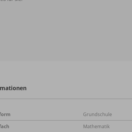
rmationen
form
Grundschule
fach
Mathematik