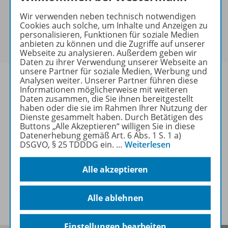
keine Sonderkonditionen gewährt werden.
Wir verwenden neben technisch notwendigen
Sie haben ein passendes
Spar-Paket
?
Cookies auch solche, um Inhalte und Anzeigen zu
Um den für Sie gültigen Preis zu sehen,
melden Sie
personalisieren, Funktionen für soziale Medien
anbieten zu können und die Zugriffe auf unserer
sich bitte an
.
Webseite zu analysieren. Außerdem geben wir
Daten zu ihrer Verwendung unserer Webseite an
unsere Partner für soziale Medien, Werbung und
Analysen weiter. Unserer Partner führen diese
Informationen möglicherweise mit weiteren
Daten zusammen, die Sie ihnen bereitgestellt
haben oder die sie im Rahmen Ihrer Nutzung der
Informationen
Dienste gesammelt haben. Durch Betätigen des
Buttons „Alle Akzeptieren“ willigen Sie in diese
Datenerhebung gemäß Art. 6 Abs. 1 S. 1 a)
DSGVO, § 25 TDDDG ein.
…
Weiterlesen
Weitere Inhalte der Ausgabe
Alle akzeptieren
Spar-Pakete
Alle ablehnen
Einstellungen bearbeiten