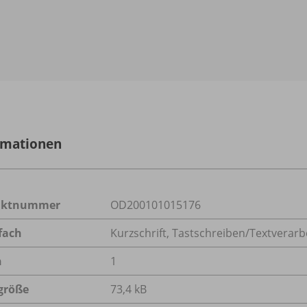
rmationen
uktnummer
OD200101015176
fach
Kurzschrift
,
Tastschreiben/Textverarb
n
1
größe
73,4 kB