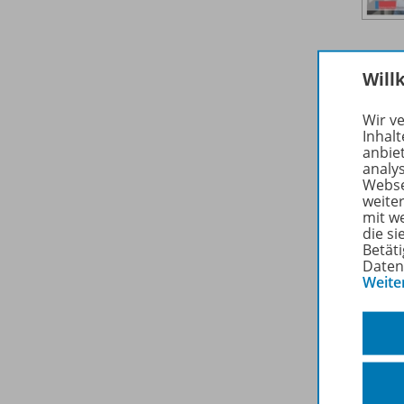
Will
Wir v
Inhalt
anbie
analy
Webse
weite
mit w
die s
Betäti
Daten
Weite