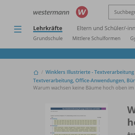
Lehrkräfte
Eltern und Schüler/
-in
Grundschule
Mittlere Schulformen
G
Winklers Illustrierte - Textverarbeitung
Textverarbeitung, Office-Anwendungen, Büro
Warum wachsen keine Bäume hoch oben im G
W
h
Au