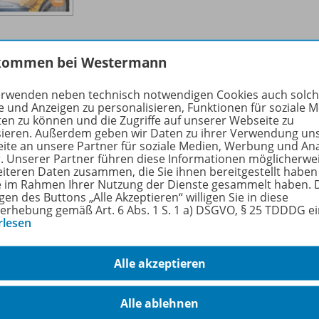
kommen bei Westermann
Kopf- und Fußzeilen
erwenden neben technisch notwendigen Cookies auch solc
Ausgabe September 9/
2023
OD20
e und Anzeigen zu personalisieren, Funktionen für soziale 
ten zu können und die Zugriffe auf unserer Webseite zu
sieren. Außerdem geben wir Daten zu ihrer Verwendung un
Sofort verfügbar
ite an unsere Partner für soziale Medien, Werbung und An
Dateiformat:
PDF-Dokument
r. Unserer Partner führen diese Informationen möglicherwe
eiteren Daten zusammen, die Sie ihnen bereitgestellt haben
ie im Rahmen Ihrer Nutzung der Dienste gesammelt haben. 
gen des Buttons „Alle Akzeptieren“ willigen Sie in diese
erhebung gemäß Art. 6 Abs. 1 S. 1 a) DSGVO, § 25 TDDDG e
rlesen
Alle akzeptieren
Aufzeichnen von Makros mit einem
Alle ablehnen
Symbol
OD20