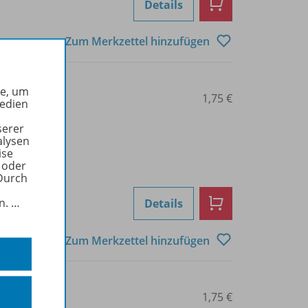
Details
Zum Merkzettel hinzufügen
he, um
0101015167
1,75 €
Medien
serer
alysen
ise
 oder
Durch
in.
…
Details
Zum Merkzettel hinzufügen
0101015168
1,75 €