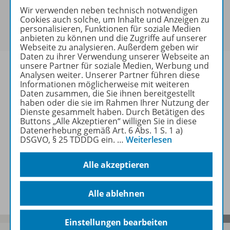
Sie haben ein passendes
Spar-Paket
?
Wir verwenden neben technisch notwendigen
Cookies auch solche, um Inhalte und Anzeigen zu
Um den für Sie gültigen Preis zu sehen,
melden Sie
personalisieren, Funktionen für soziale Medien
sich bitte an
.
anbieten zu können und die Zugriffe auf unserer
Webseite zu analysieren. Außerdem geben wir
Daten zu ihrer Verwendung unserer Webseite an
unsere Partner für soziale Medien, Werbung und
Analysen weiter. Unserer Partner führen diese
Informationen möglicherweise mit weiteren
Daten zusammen, die Sie ihnen bereitgestellt
Informationen
haben oder die sie im Rahmen Ihrer Nutzung der
Dienste gesammelt haben. Durch Betätigen des
Buttons „Alle Akzeptieren“ willigen Sie in diese
Datenerhebung gemäß Art. 6 Abs. 1 S. 1 a)
Weitere Inhalte der Ausgabe
DSGVO, § 25 TDDDG ein.
…
Weiterlesen
Alle akzeptieren
Spar-Pakete
Alle ablehnen
Einstellungen bearbeiten