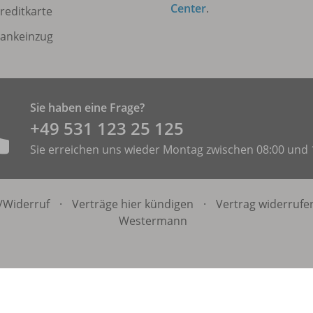
Center
.
reditkarte
ankeinzug
Sie haben eine Frage?
+49 531 ­123 25 125
Sie erreichen uns wieder Montag zwischen 08:00 und 
/
Widerruf
·
Verträge hier kündigen
·
Vertrag widerrufe
Westermann