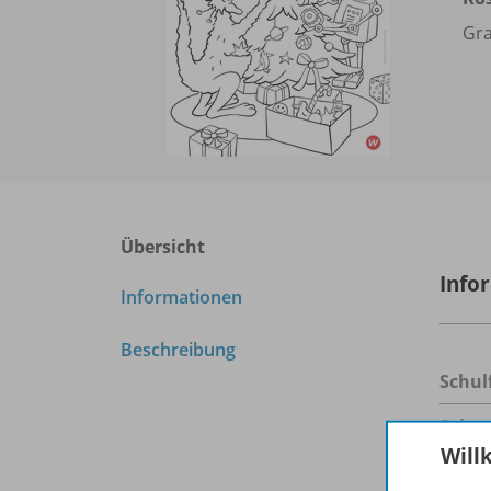
Gra
Übersicht
Info
Informationen
Beschreibung
Schul
Seite
Will
Ersch