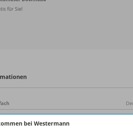
tis für Sie!
rmationen
fach
De
n
1
kommen bei Westermann
ienen am
23.