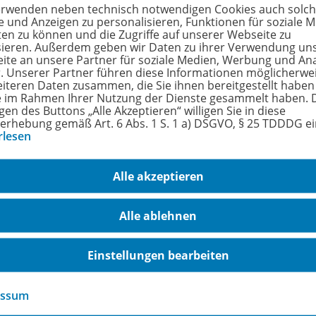
erwenden neben technisch notwendigen Cookies auch solc
größe
843
e und Anzeigen zu personalisieren, Funktionen für soziale 
ten zu können und die Zugriffe auf unserer Webseite zu
format
PD
sieren. Außerdem geben wir Daten zu ihrer Verwendung un
ite an unsere Partner für soziale Medien, Werbung und An
r. Unserer Partner führen diese Informationen möglicherwe
eiteren Daten zusammen, die Sie ihnen bereitgestellt haben
ie im Rahmen Ihrer Nutzung der Dienste gesammelt haben. 
gen des Buttons „Alle Akzeptieren“ willigen Sie in diese
hreibung
erhebung gemäß Art. 6 Abs. 1 S. 1 a) DSGVO, § 25 TDDDG e
rlesen
 downloaden, ausmalen und eintauchen in die wunderschön w
Alle akzeptieren
Alle ablehnen
Einstellungen bearbeiten
essum
ermann Gruppe
Veranstaltungen