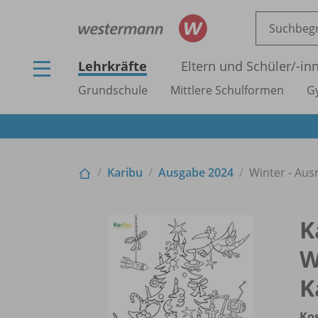
Lehrkräfte
Eltern und Schüler/
-in
Grundschule
Mittlere Schulformen
G
Karibu
Ausgabe 2024
Winter - Au
K
W
K
Ko