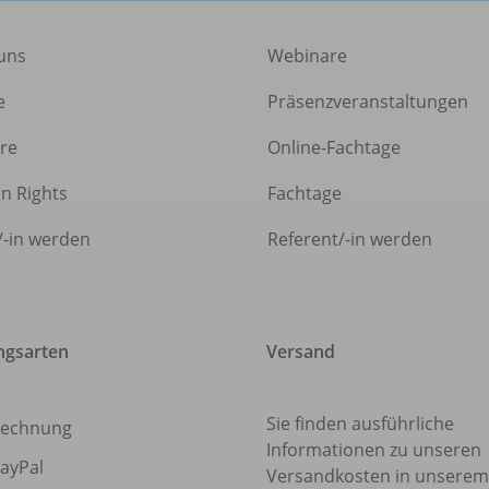
uns
Webinare
e
Präsenzveranstaltungen
ere
Online-Fachtage
gn Rights
Fachtage
/
-in werden
Referent/
-in werden
ngsarten
Versand
Sie finden ausführliche
echnung
Informationen zu unseren
ayPal
Versandkosten in unsere