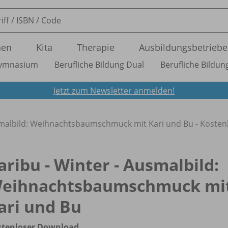
nen
Kita
Therapie
Ausbildungsbetriebe
ymnasium
Berufliche Bildung Dual
Berufliche Bildung
Jetzt zum Newsletter anmelden!
smalbild: Weihnachtsbaumschmuck mit Kari und Bu - Koste
aribu - Winter - Ausmalbild:
eihnachtsbaumschmuck mi
ari und Bu
stenloser Download