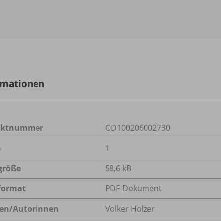
rmationen
uktnummer
OD100206002730
n
1
größe
58,6 kB
format
PDF-Dokument
en/
Autorinnen
Volker Holzer