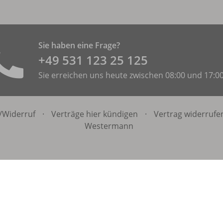
Sie haben eine Frage?
+49 531 ­123 25 125
Sie erreichen uns heute zwischen 08:00 und 17:0
/
Widerruf
·
Verträge hier kündigen
·
Vertrag widerrufe
Westermann