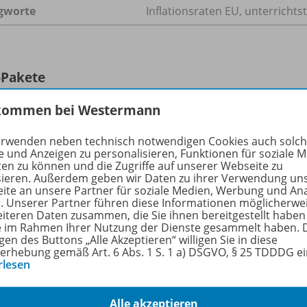
gworte
Inflationsraten EU, unterrich
-Pakete
kommen bei Westermann
Unterrichtsthemen HOT
erwenden neben technisch notwendigen Cookies auch solc
Arbeitsblätter und Materialien für
978-
e und Anzeigen zu personalisieren, Funktionen für soziale 
ten zu können und die Zugriffe auf unserer Webseite zu
Ihren Wirtschaftsunterricht
sieren. Außerdem geben wir Daten zu ihrer Verwendung un
ite an unsere Partner für soziale Medien, Werbung und An
Premiumabonnement für
r. Unserer Partner führen diese Informationen möglicherwe
Privatpersonen
eiteren Daten zusammen, die Sie ihnen bereitgestellt haben
ie im Rahmen Ihrer Nutzung der Dienste gesammelt haben. 
gen des Buttons „Alle Akzeptieren“ willigen Sie in diese
Lieferbar
erhebung gemäß Art. 6 Abs. 1 S. 1 a) DSGVO, § 25 TDDDG e
rlesen
Alle akzeptieren