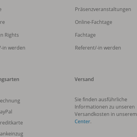
e
Präsenzveranstaltungen
ere
Online-Fachtage
gn Rights
Fachtage
/
-in werden
Referent/
-in werden
ngsarten
Versand
Sie finden ausführliche
echnung
Informationen zu unseren
ayPal
Versandkosten in unsere
Center
.
reditkarte
ankeinzug