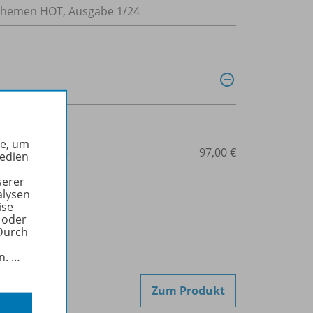
tsthemen HOT, Ausgabe 1/24
he, um
3-427-00106-5
97,00 €
Medien
serer
alysen
ise
 oder
Durch
in.
…
Zum Produkt