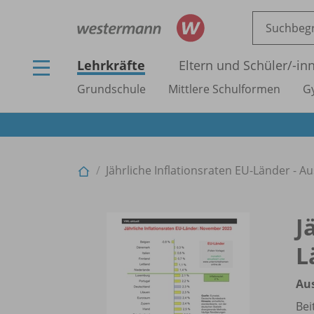
Lehrkräfte
Eltern und Schüler/
-in
Grundschule
Mittlere Schulformen
G
Jährliche Inflationsraten EU-Länder - A
J
L
Au
Bei