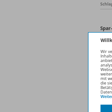
Schla
Spar
Will
Wir v
Inhalt
anbie
analy
Webse
weite
mit w
die s
Betäti
Daten
Weite