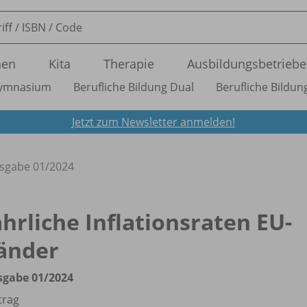
nen
Kita
Therapie
Ausbildungsbetriebe
ymnasium
Berufliche Bildung Dual
Berufliche Bildung
Jetzt zum Newsletter anmelden!
usgabe 01/
2024
ährliche Inflationsraten EU-
änder
sgabe 01/
2024
trag